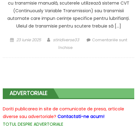
cu transmisie manuală, scuterele utilizează sisteme CVT
(Continuously Variable Transmission) sau transmisii
automate care impun cerințe specifice pentru lubrifianți.
Uleiul de transmisie pentru scutere trebuie să […]
Posted
Author
23 iunie 2025
stiridiverse33
Comentariile sunt
on
pentru
închise
Uleiuri
de
Transmisie
Pentru
Scutere:
Ghidul
ADVERTORIALE
Complet
Al
Doriti publicarea in site de comunicate de presa, articole
Specificațiilor
diverse sau advertoriale?
Contactati-ne acum!
Tehnice
TOTUL DESPRE ADVERTORIALE