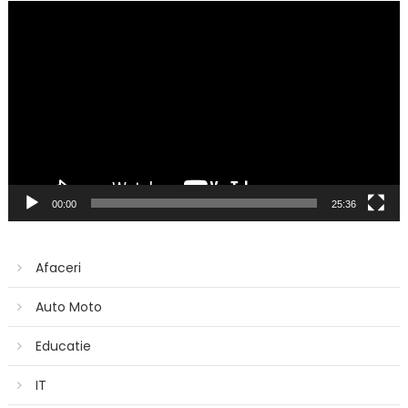
Player
video
00:00
25:36
Afaceri
Auto Moto
Educatie
IT