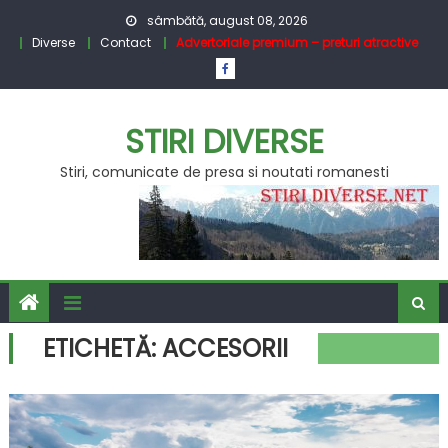
Skip
sâmbătă, august 08, 2026
to
Diverse
Contact
Advertoriale premium – preturi atractive
content
STIRI DIVERSE
Stiri, comunicate de presa si noutati romanesti
ETICHETĂ:
ACCESORII