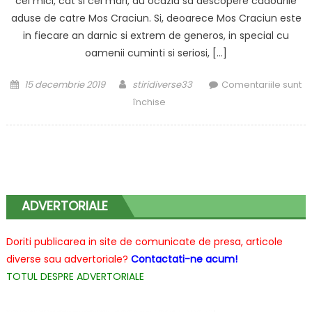
cei mici, cat si cei mari, au ocazia sa descopere cadourile
aduse de catre Mos Craciun. Si, deoarece Mos Craciun este
in fiecare an darnic si extrem de generos, in special cu
oamenii cuminti si seriosi, […]
Posted
Author
15 decembrie 2019
stiridiverse33
Comentariile sunt
on
pentru
închise
Cele
mai
neasteptate
cadouri
pe
care
ADVERTORIALE
Mos
Craciun
Doriti publicarea in site de comunicate de presa, articole
le-
diverse sau advertoriale?
Contactati-ne acum!
ar
TOTUL DESPRE ADVERTORIALE
putea
aduce
amatorilor