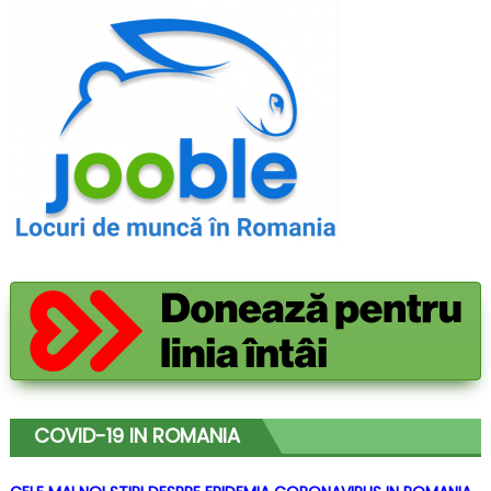
de
ATV-
uri
COVID-19 IN ROMANIA