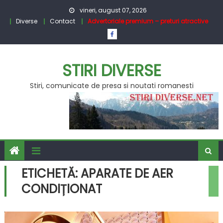
Skip
vineri, august 07, 2026
to
Diverse
Contact
Advertoriale premium – preturi atractive
content
STIRI DIVERSE
Stiri, comunicate de presa si noutati romanesti
ETICHETĂ:
APARATE DE AER
CONDIȚIONAT