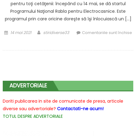
pentru toţi cetăţenii: începând cu 14 mai, se dă startul
Programului Naţional Rabla pentru Electrocasnice. Este
programul prin care oricine doreşte să îşi înlocuiască un […]
Posted
Author
14 mai 2021
stiridiverse33
Comentariile sunt închise
on
pentru
Rabla
pentru
electrocasnice
2021
ADVERTORIALE
Doriti publicarea in site de comunicate de presa, articole
diverse sau advertoriale?
Contactati-ne acum!
TOTUL DESPRE ADVERTORIALE