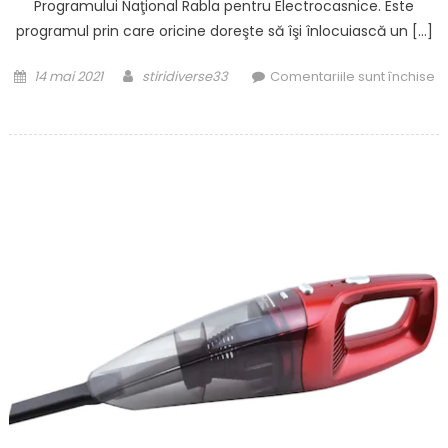
Programului Naţional Rabla pentru Electrocasnice. Este
programul prin care oricine doreşte să îşi înlocuiască un […]
Posted
Author
14 mai 2021
stiridiverse33
Comentariile sunt închise
on
pentru
Rabla
pentru
electrocasnice
2021