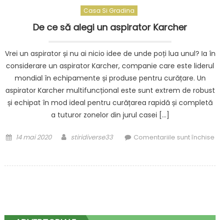
Casa Si Gradina
De ce să alegi un aspirator Karcher
Vrei un aspirator și nu ai nicio idee de unde poți lua unul? Ia în
considerare un aspirator Karcher, companie care este liderul
mondial în echipamente și produse pentru curățare. Un
aspirator Karcher multifuncțional este sunt extrem de robust
și echipat în mod ideal pentru curățarea rapidă și completă
a tuturor zonelor din jurul casei […]
Posted
Author
14 mai 2020
stiridiverse33
Comentariile sunt închise
on
pentru
De
ce
să
alegi
un
aspirator