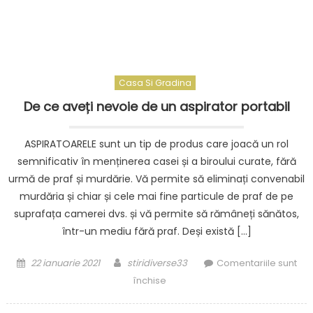
Casa Si Gradina
De ce aveți nevoie de un aspirator portabil
ASPIRATOARELE sunt un tip de produs care joacă un rol
semnificativ în menținerea casei și a biroului curate, fără
urmă de praf și murdărie. Vă permite să eliminați convenabil
murdăria și chiar și cele mai fine particule de praf de pe
suprafața camerei dvs. și vă permite să rămâneți sănătos,
într-un mediu fără praf. Deși există […]
Posted
Author
22 ianuarie 2021
stiridiverse33
Comentariile sunt
on
pentru
închise
De
ce