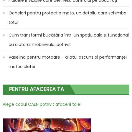
Fluidele invizibile care definesc controlul pe două roți
Ochelari pentru protectie moto, un detaliu care schimba
totul
Cum transformi bucătăria într-un spațiu cald și funcțional
cu ajutorul mobilierului potrivit
Vaselina pentru motoare – aliatul ascuns al performanței
motocicletei
PENTRU AFACEREA TA
Alege codul CAEN potrivit afacerii tale!