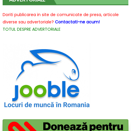
cele
mai
Doriti publicarea in site de comunicate de presa, articole
bune
diverse sau advertoriale?
Contactati-ne acum!
opțiuni
TOTUL DESPRE ADVERTORIALE
pentru
orice
casă