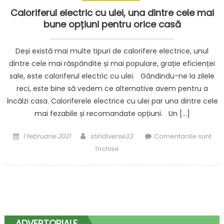
Caloriferul electric cu ulei, una dintre cele mai
bune opțiuni pentru orice casă
Deși există mai multe tipuri de calorifere electrice, unul
dintre cele mai răspândite și mai populare, grație eficienței
sale, este caloriferul electric cu ulei. Gândindu-ne la zilele
reci, este bine să vedem ce alternative avem pentru a
încălzi casa. Caloriferele electrice cu ulei par una dintre cele
mai fezabile și recomandate opțiuni. Un […]
Posted
Author
1 februarie 2021
stiridiverse33
Comentariile sunt
on
pentru
închise
Caloriferul
electric
cu
ulei,
una
dintre
ADVERTORIALE