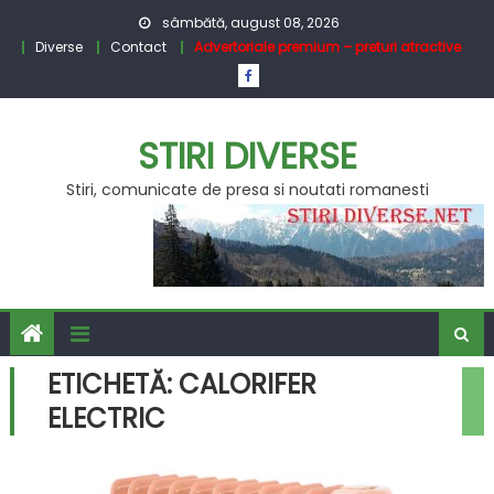
Skip
sâmbătă, august 08, 2026
to
Diverse
Contact
Advertoriale premium – preturi atractive
content
STIRI DIVERSE
Stiri, comunicate de presa si noutati romanesti
ETICHETĂ:
CALORIFER
ELECTRIC