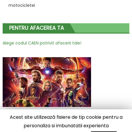
motocicletei
PENTRU AFACEREA TA
Alege codul CAEN potrivit afacerii tale!
Acest site utilizează fisiere de tip cookie pentru a
2025 stiridiverse.net
|
Eggnews by
Theme Egg
.
personaliza si imbunatatii experienta