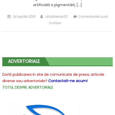
artificială a pigmentării, […]
Posted
Author
24 aprilie 2019
stiridiverse33
Comentariile sunt
on
pentru
închise
Cea
mai
bună
albire
a
dinților
ADVERTORIALE
din
Cluj
Doriti publicarea in site de comunicate de presa, articole
diverse sau advertoriale?
Contactati-ne acum!
TOTUL DESPRE ADVERTORIALE