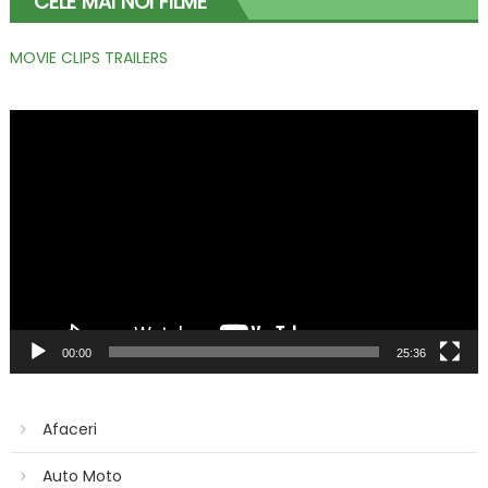
CELE MAI NOI FILME
MOVIE CLIPS TRAILERS
Player
video
00:00
25:36
Afaceri
Auto Moto