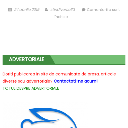
Posted
Author
24 aprilie 2019
stiridiverse33
Comentariile sunt
on
pentru
închise
Cea
mai
bună
albire
a
dinților
ADVERTORIALE
din
Cluj
Doriti publicarea in site de comunicate de presa, articole
diverse sau advertoriale?
Contactati-ne acum!
TOTUL DESPRE ADVERTORIALE