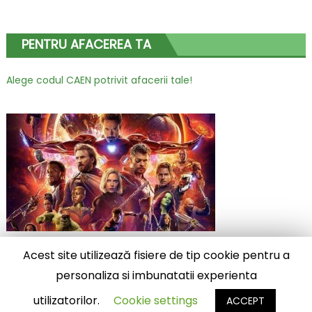
PENTRU AFACEREA TA
Alege codul CAEN potrivit afacerii tale!
Acest site utilizează fisiere de tip cookie pentru a
2025 stiridiverse.net
|
Eggnews by
Theme Egg
.
personaliza si imbunatatii experienta
Diverse
Contact
utilizatorilor.
Cookie settings
ACCEPT
Advertoriale premium – preturi atractive