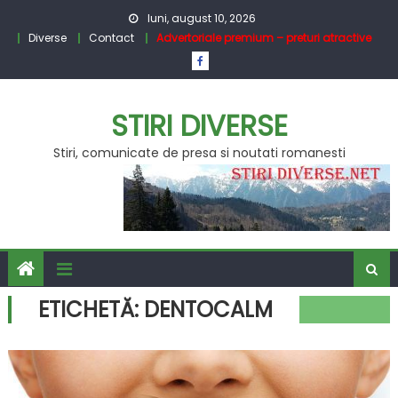
Skip
luni, august 10, 2026
to
Diverse
Contact
Advertoriale premium – preturi atractive
content
STIRI DIVERSE
Stiri, comunicate de presa si noutati romanesti
ETICHETĂ:
DENTOCALM