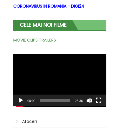
CORONAVIRUS IN ROMANIA - DIGI24
CELE MAI NOI FILME
MOVIE CLIPS TRAILERS
Player
video
00:00
25:36
Afaceri