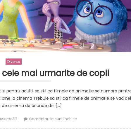
Diverse
 cele mai urmarite de copii
t si pentru adulti, sa stii ca filmele de animatie se numara printr
 bine la cinema Trebuie sa stii ca filmele de animatie se vad cel
le de cinema de oriunde din […]
or
pentru
idiverse33
Comentariile sunt închise
Filmele