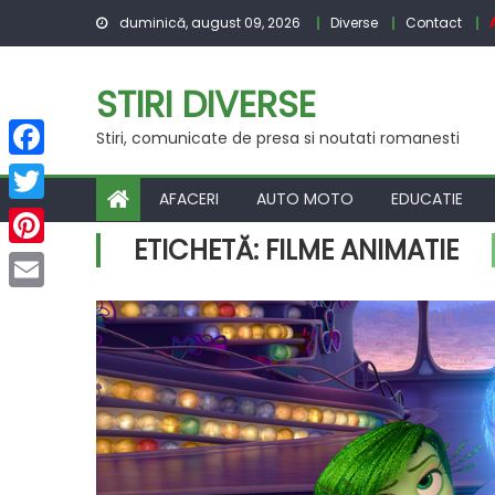
Skip
duminică, august 09, 2026
Diverse
Contact
to
content
STIRI DIVERSE
Stiri, comunicate de presa si noutati romanesti
Facebook
AFACERI
AUTO MOTO
EDUCATIE
Twitter
ETICHETĂ:
FILME ANIMATIE
Pinterest
Email