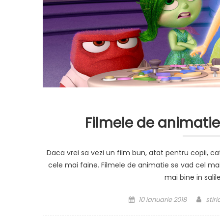
Filmele de animatie
Daca vrei sa vezi un film bun, atat pentru copii, ca
cele mai faine. Filmele de animatie se vad cel mai
mai bine in sali
Posted
Auth
10 ianuarie 2018
stir
on