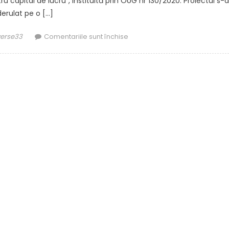
ru capital de lucru”, instituită prin OUG nr 130/2020. Proiectul s-a
derulat pe o […]
pentru
iverse33
Comentariile sunt închise
Finalizare
implementare
proiect
măsura
“Granturi
pentru
capital
de
lucru
acordate
beneficiarilor”
–
ALCOR
GROUP
S.R.L.