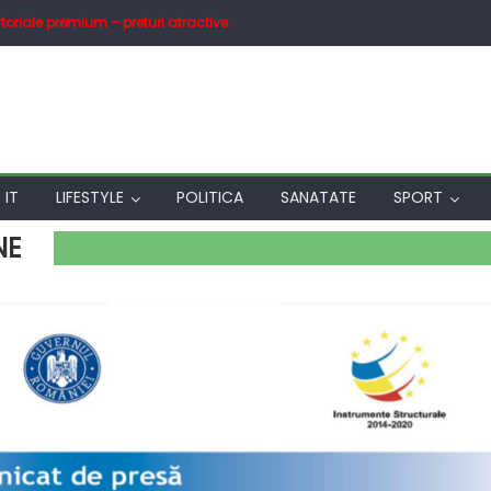
toriale premium – preturi atractive
IT
LIFESTYLE
POLITICA
SANATATE
SPORT
NE