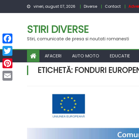
Skip
vineri, august 07, 2026
Diverse
Contact
Adver
to
content
STIRI DIVERSE
Stiri, comunicate de presa si noutati romanesti
Facebook
AFACERI
AUTO MOTO
EDUCATIE
Twitter
ETICHETĂ:
FONDURI EUROPE
Pinterest
Email