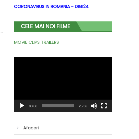
CORONAVIRUS IN ROMANIA - DIGI24
CELE MAI NOI FILME
MOVIE CLIPS TRAILERS
Player
video
00:00
25:36
Afaceri