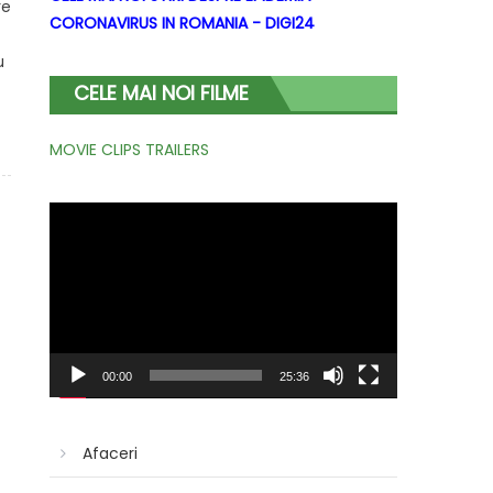
re
CORONAVIRUS IN ROMANIA - DIGI24
u
CELE MAI NOI FILME
MOVIE CLIPS TRAILERS
Player
video
00:00
25:36
Afaceri