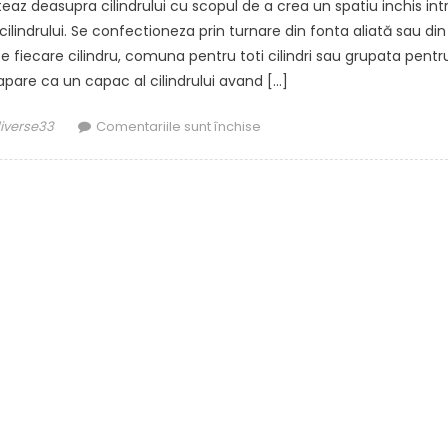
 deasupra cilindrului cu scopul de a crea un spatiu inchis int
i cilindrului. Se confectioneza prin turnare din fonta aliată sau din
 pe fiecare cilindru, comuna pentru toti cilindri sau grupata pentr
 apare ca un capac al cilindrului avand […]
or
pentru
diverse33
Comentariile sunt închise
Trei
functii
ale
garniturii
de
capac
chiulasa
pe
care
nu
trebuie
sa
le
ignori