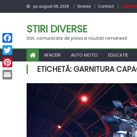
Skip
joi, august 06, 2026
Diverse
Contact
Advertor
to
content
STIRI DIVERSE
Stiri, comunicate de presa si noutati romanesti
Facebook
AFACERI
AUTO MOTO
EDUCATIE
Twitter
ETICHETĂ:
GARNITURA CAPA
Pinterest
Email