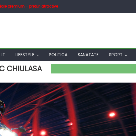
iale premium – preturi atractive
IT
LIFESTYLE
POLITICA
SANATATE
SPORT
C CHIULASA