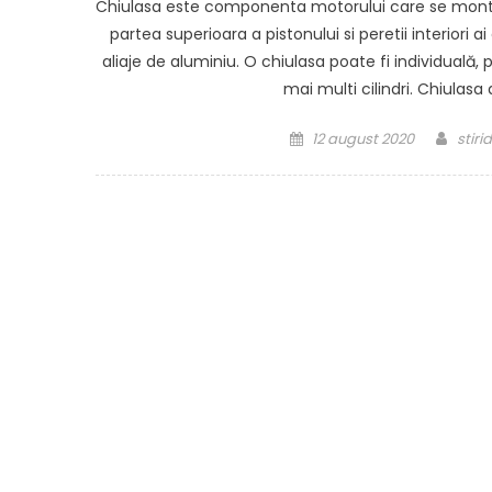
Chiulasa este componenta motorului care se monteaz
partea superioara a pistonului si peretii interiori a
aliaje de aluminiu. O chiulasa poate fi individuală,
mai multi cilindri. Chiulasa
Posted
Auth
12 august 2020
stiri
on