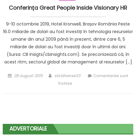
Conferința Great People Inside Visionary HR
9-10 octombrie 2019, Hotel Kronwell, Brașov România Peste
16.0 miliarde de dolari au fost investiți în tehnologia resurselor
umane din anul 2009 până în prezent, dintre care 6, 5
miliarde de dolari au fost investiți doar în ultimii doi ani.
(Sursa: CB Insigts/cbinsights.com). Se preconizează că, în
acest ritm, sectorul global de management al resurselor […]
Posted
Author
28 august 2019
stiridiverse33
Comentariile sunt
on
pentru
închise
Conferința
Great
People
Inside
Visionary
HR
ADVERTORIALE