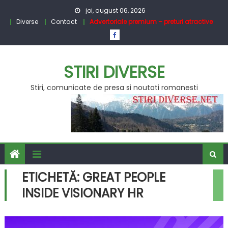
Skip
joi, august 06, 2026
to
Diverse
Contact
Advertoriale premium – preturi atractive
content
STIRI DIVERSE
Stiri, comunicate de presa si noutati romanesti
ETICHETĂ:
GREAT PEOPLE
INSIDE VISIONARY HR