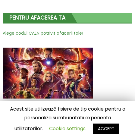
PENTRU AFACEREA TA
Alege codul CAEN potrivit afacerii tale!
Acest site utilizează fisiere de tip cookie pentru a
2025 stiridiverse.net
|
Eggnews by
Theme Egg
.
personaliza si imbunatatii experienta
Diverse
Contact
utilizatorilor.
Cookie settings
ACCEPT
Advertoriale premium – preturi atractive