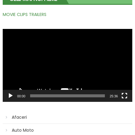
MOVIE CLIPS TRAILERS
Player
video
00:00
25:36
Afaceri
Auto Moto