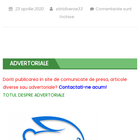
Posted
Author
23 aprilie 2020
stiridiverse33
Comentariile sunt
on
pentru
închise
Jocuri
gratuite
pe
timp
de
epidemie
ADVERTORIALE
–
EpicGames
Doriti publicarea in site de comunicate de presa, articole
diverse sau advertoriale?
Contactati-ne acum!
TOTUL DESPRE ADVERTORIALE