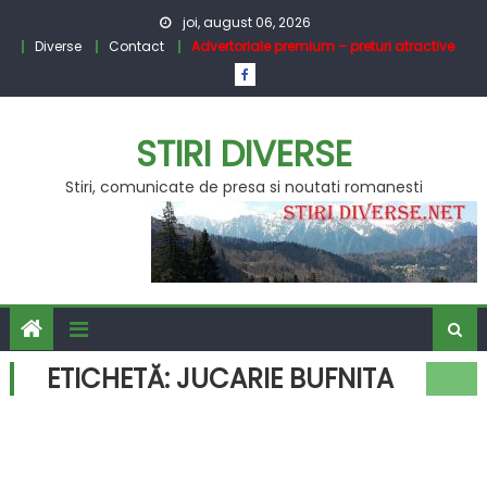
Skip
joi, august 06, 2026
to
Diverse
Contact
Advertoriale premium – preturi atractive
content
STIRI DIVERSE
Stiri, comunicate de presa si noutati romanesti
ETICHETĂ:
JUCARIE BUFNITA