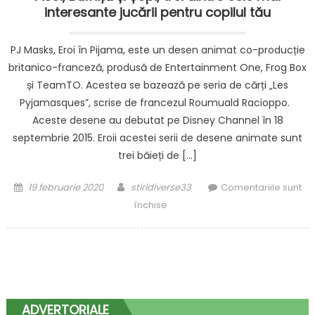
interesante jucării pentru copilul tău
PJ Masks, Eroi în Pijama, este un desen animat co-producție
britanico-franceză, produsă de Entertainment One, Frog Box
și TeamTO. Acestea se bazează pe seria de cărți „Les
Pyjamasques”, scrise de francezul Roumuald Racioppo.
Aceste desene au debutat pe Disney Channel în 18
septembrie 2015. Eroii acestei serii de desene animate sunt
trei băieți de […]
Posted
Author
19 februarie 2020
stiridiverse33
Comentariile sunt
on
pentru
închise
Pisoi,
Bufniță
și
Șopi,
trei
dintre
ADVERTORIALE