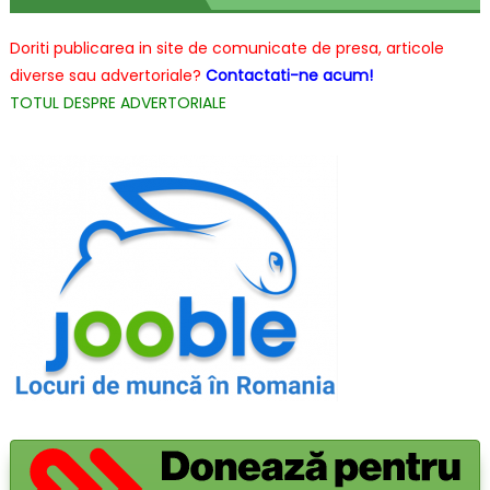
cele
mai
Doriti publicarea in site de comunicate de presa, articole
interesante
diverse sau advertoriale?
Contactati-ne acum!
jucării
TOTUL DESPRE ADVERTORIALE
pentru
copilul
tău