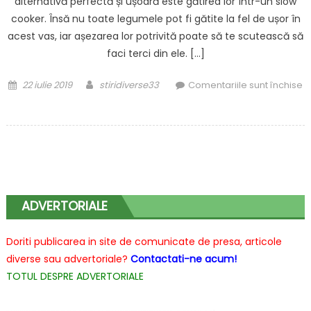
alternativă perfectă și ușoară este gătirea lor într-un slow
cooker. Însă nu toate legumele pot fi gătite la fel de ușor în
acest vas, iar așezarea lor potrivită poate să te scutească să
faci terci din ele. […]
Posted
Author
22 iulie 2019
stiridiverse33
Comentariile sunt închise
on
pentru
Cum
să
îți
iasă
legumele
perfecte
ADVERTORIALE
la
slow
Doriti publicarea in site de comunicate de presa, articole
cooker
diverse sau advertoriale?
Contactati-ne acum!
TOTUL DESPRE ADVERTORIALE