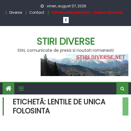
Skip
vineri, august 07, 2026
to
Diverse
Contact
Advertoriale premium – preturi atractive
content
STIRI DIVERSE
Stiri, comunicate de presa si noutati romanesti
ETICHETĂ:
LENTILE DE UNICA
FOLOSINTA