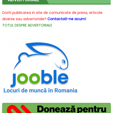
alegi
atunci
Doriti publicarea in site de comunicate de presa, articole
cand
diverse sau advertoriale?
Contactati-ne acum!
pleci
TOTUL DESPRE ADVERTORIALE
in
vacanta