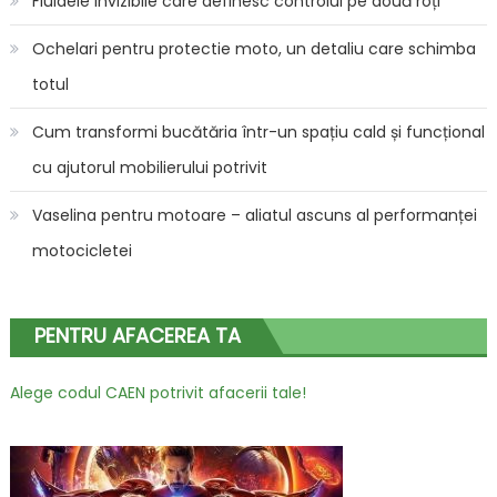
Fluidele invizibile care definesc controlul pe două roți
Ochelari pentru protectie moto, un detaliu care schimba
totul
Cum transformi bucătăria într-un spațiu cald și funcțional
cu ajutorul mobilierului potrivit
Vaselina pentru motoare – aliatul ascuns al performanței
motocicletei
PENTRU AFACEREA TA
Alege codul CAEN potrivit afacerii tale!