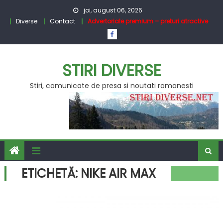
Skip
joi, august 06, 2026
to
Diverse
Contact
Advertoriale premium – preturi atractive
content
STIRI DIVERSE
Stiri, comunicate de presa si noutati romanesti
ETICHETĂ:
NIKE AIR MAX