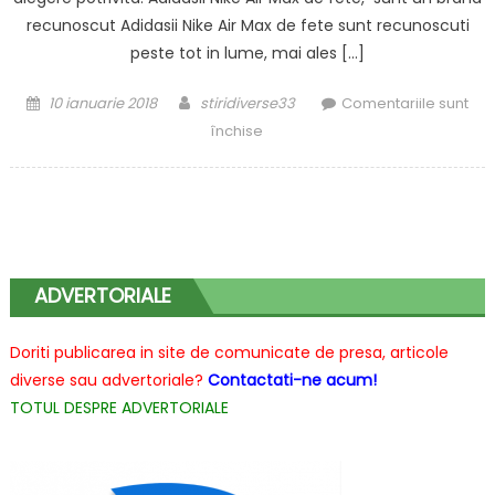
recunoscut Adidasii Nike Air Max de fete sunt recunoscuti
peste tot in lume, mai ales […]
Posted
Author
10 ianuarie 2018
stiridiverse33
Comentariile sunt
on
pentru
închise
Adidasii
Nike
Air
Max,
calitate
maxima
ADVERTORIALE
Doriti publicarea in site de comunicate de presa, articole
diverse sau advertoriale?
Contactati-ne acum!
TOTUL DESPRE ADVERTORIALE