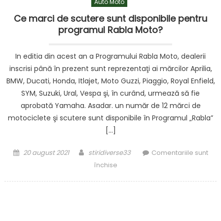
Auto Moto
Ce marci de scutere sunt disponibile pentru
programul Rabla Moto?
In editia din acest an a Programului Rabla Moto, dealerii
inscrisi până în prezent sunt reprezentaţi ai mărcilor Aprilia,
BMW, Ducati, Honda, Itlajet, Moto Guzzi, Piaggio, Royal Enfield,
SYM, Suzuki, Ural, Vespa şi, în curând, urmează să fie
aprobată Yamaha. Asadar. un număr de 12 mărci de
motociclete şi scutere sunt disponibile în Programul „Rabla”
[…]
Posted
Author
20 august 2021
stiridiverse33
Comentariile sunt
on
pentru
închise
Ce
marci
de
scutere
sunt