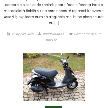
corectă a pieselor de schimb poate face diferența între o
motocicletă fiabilă și una care necesită reparații frecvente.
Astăzi îți explicăm cum să alegi cele mai bune piese scuter,
cu […]
Posted
Author
29 aprilie 2025
stiridiverse33
Comentariile sunt
on
pentru
închise
Trucuri
de
urmat
pentru
achiziția
de
piese
scuter
de
calitate
superioară