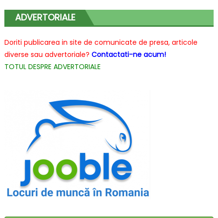
disponibile
ADVERTORIALE
pentru
programul
Doriti publicarea in site de comunicate de presa, articole
Rabla
diverse sau advertoriale?
Contactati-ne acum!
Moto?
TOTUL DESPRE ADVERTORIALE