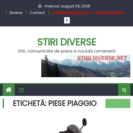
Skip
miercuri, august 05, 2026
to
Diverse
Contact
Advertoriale premium – preturi atractive
content
STIRI DIVERSE
Stiri, comunicate de presa si noutati romanesti
ETICHETĂ:
PIESE PIAGGIO