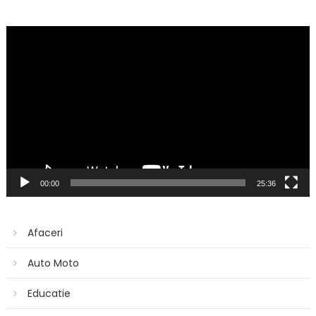
Player
video
00:00
25:36
Afaceri
Auto Moto
Educatie