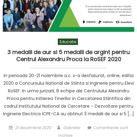
Educatie
3 medalii de aur si 5 medalii de argint pentru
Centrul Alexandru Proca la RoSEF 2020
In perioada 20-21 noiembrie a.c. s-a desfasurat, online, editia
2020 a Concursului National de Stiinta si Inginerie pentru Elevi
RoSEF. In urma jurizarii, 8 echipe ale Centrulului Alexandru
Proca pentru Initierea Tinerilor in Cercetarea Stiintifica din
cadrul Institutului National de Cercetare – Dezvoltare pentru
Inginerie Electrica ICPE-CA au obtinut 3 medalii de aur si 5 […]
Posted
Author
21 decembrie 2020
Gabriela
Comentariile sunt
on
pentru
închise