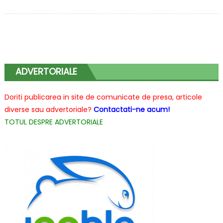
3
medalii
de
aur
si
5
ADVERTORIALE
medalii
de
Doriti publicarea in site de comunicate de presa, articole
argint
diverse sau advertoriale?
Contactati-ne acum!
pentru
TOTUL DESPRE ADVERTORIALE
Centrul
Alexandru
Proca
la
RoSEF
2020