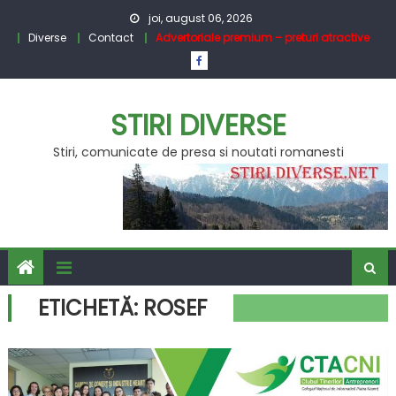
Skip
joi, august 06, 2026
to
Diverse
Contact
Advertoriale premium – preturi atractive
content
STIRI DIVERSE
Stiri, comunicate de presa si noutati romanesti
ETICHETĂ:
ROSEF