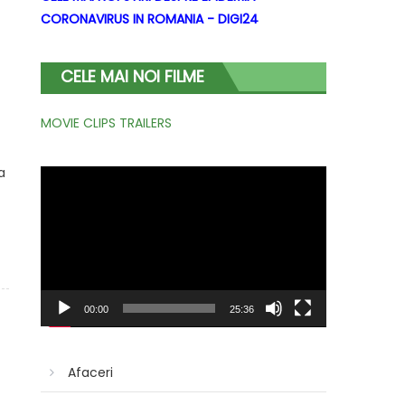
CORONAVIRUS IN ROMANIA - DIGI24
CELE MAI NOI FILME
MOVIE CLIPS TRAILERS
a
Player
video
00:00
25:36
Afaceri