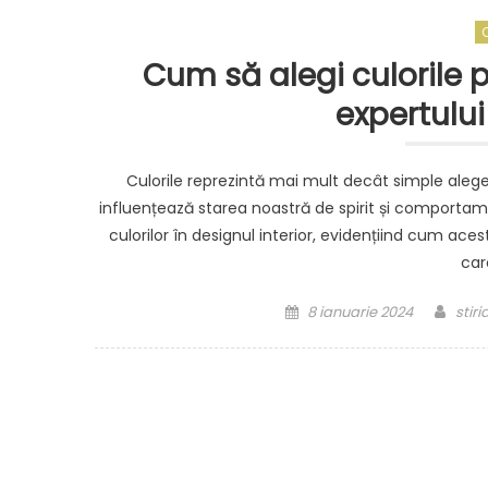
Cum să alegi culorile 
expertului
Culorile reprezintă mai mult decât simple alegeri
influențează starea noastră de spirit și comportame
culorilor în designul interior, evidențiind cum ace
car
Posted
Auth
8 ianuarie 2024
stir
on