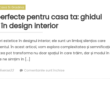
Casa Si Gradina
perfecte pentru casa ta: ghidul
 în design interior
 estetice în designul interior; ele sunt un limbaj silențios care
ntul. În acest articol, vom explora complexitatea și semnificați
stea pot transforma nu doar spațiul în care trăim, dar și modul în
e ne simțim în […]
or
pentru
idiverse33
Comentariile sunt închise
Cum
să
alegi
culorile
perfecte
pentru
casa