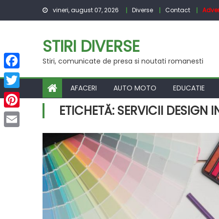
Skip
vineri, august 07, 2026
Diverse
Contact
Adver
to
content
STIRI DIVERSE
Stiri, comunicate de presa si noutati romanesti
Facebook
AFACERI
AUTO MOTO
EDUCATIE
Twitter
ETICHETĂ:
SERVICII DESIGN 
Pinterest
Email