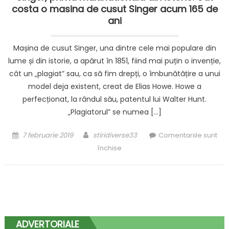
costa o masina de cusut Singer acum 165 de
ani
Mașina de cusut Singer, una dintre cele mai populare din
lume și din istorie, a apărut în 1851, fiind mai puțin o invenție,
cât un „plagiat” sau, ca să fim drepți, o îmbunătățire a unui
model deja existent, creat de Elias Howe. Howe a
perfecționat, la rândul său, patentul lui Walter Hunt.
„Plagiatorul” se numea […]
Posted
Author
7 februarie 2019
stiridiverse33
Comentariile sunt
on
pentru
închise
Singer,
prima
multinationala
din
istorie.
Cat
ADVERTORIALE