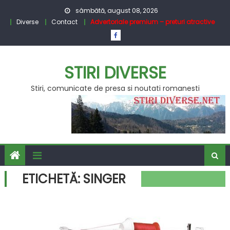
Skip
sâmbătă, august 08, 2026
to
Diverse
Contact
Advertoriale premium – preturi atractive
content
STIRI DIVERSE
Stiri, comunicate de presa si noutati romanesti
ETICHETĂ:
SINGER