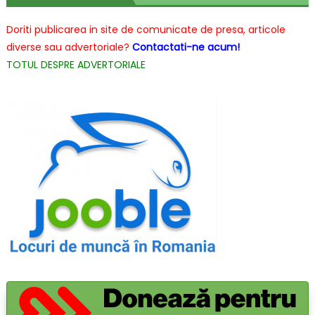
costa
o
Doriti publicarea in site de comunicate de presa, articole
masina
diverse sau advertoriale?
Contactati-ne acum!
de
TOTUL DESPRE ADVERTORIALE
cusut
Singer
acum
165
de
ani