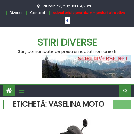
Skip
duminică, august 09, 2026
to
Diverse
Contact
Advertoriale premium – preturi atractive
content
STIRI DIVERSE
Stiri, comunicate de presa si noutati romanesti
ETICHETĂ:
VASELINA MOTO