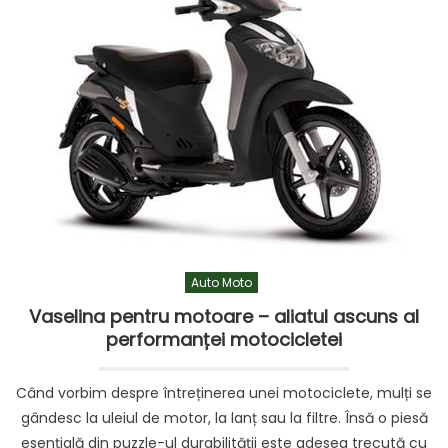
Auto Moto
Vaselina pentru motoare – aliatul ascuns al
performanței motocicletei
Când vorbim despre întreținerea unei motociclete, mulți se
gândesc la uleiul de motor, la lanț sau la filtre. Însă o piesă
esențială din puzzle-ul durabilității este adesea trecută cu