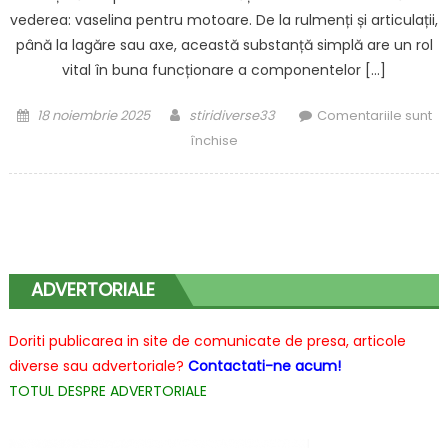
vederea: vaselina pentru motoare. De la rulmenți și articulații,
până la lagăre sau axe, această substanță simplă are un rol
vital în buna funcționare a componentelor […]
Posted
Author
18 noiembrie 2025
stiridiverse33
Comentariile sunt
on
pentru
închise
Vaselina
pentru
motoare
–
aliatul
ascuns
ADVERTORIALE
al
performanței
Doriti publicarea in site de comunicate de presa, articole
motocicletei
diverse sau advertoriale?
Contactati-ne acum!
TOTUL DESPRE ADVERTORIALE