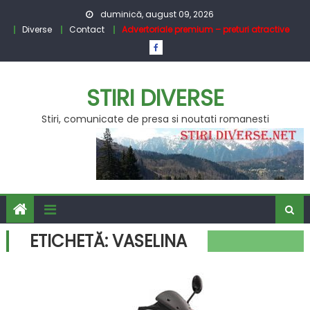
Skip
duminică, august 09, 2026
to
Diverse
Contact
Advertoriale premium – preturi atractive
content
STIRI DIVERSE
Stiri, comunicate de presa si noutati romanesti
ETICHETĂ:
VASELINA