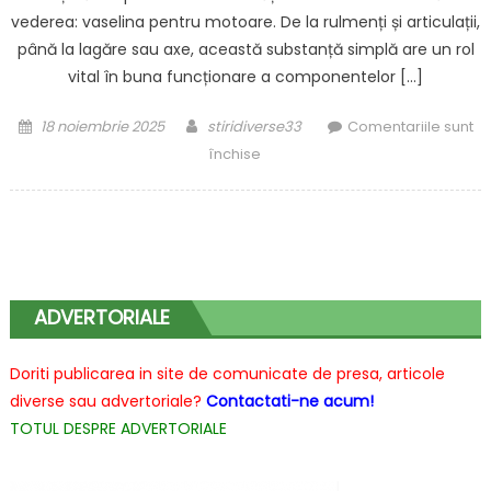
vederea: vaselina pentru motoare. De la rulmenți și articulații,
până la lagăre sau axe, această substanță simplă are un rol
vital în buna funcționare a componentelor […]
Posted
Author
18 noiembrie 2025
stiridiverse33
Comentariile sunt
on
pentru
închise
Vaselina
pentru
motoare
–
aliatul
ascuns
ADVERTORIALE
al
performanței
Doriti publicarea in site de comunicate de presa, articole
motocicletei
diverse sau advertoriale?
Contactati-ne acum!
TOTUL DESPRE ADVERTORIALE