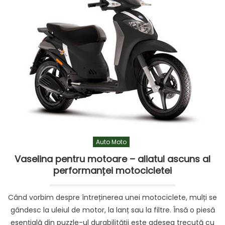
Auto Moto
Vaselina pentru motoare – aliatul ascuns al
performanței motocicletei
Când vorbim despre întreținerea unei motociclete, mulți se
gândesc la uleiul de motor, la lanț sau la filtre. Însă o piesă
esențială din puzzle-ul durabilității este adesea trecută cu