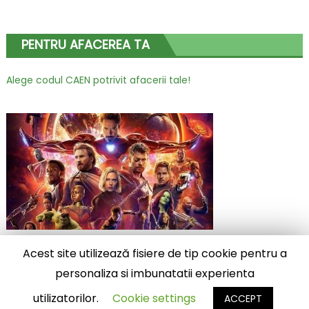
PENTRU AFACEREA TA
Alege codul CAEN potrivit afacerii tale!
Acest site utilizează fisiere de tip cookie pentru a
2025 stiridiverse.net
|
Eggnews by
Theme Egg
.
personaliza si imbunatatii experienta
Diverse
Contact
utilizatorilor.
Cookie settings
ACCEPT
Advertoriale premium – preturi atractive