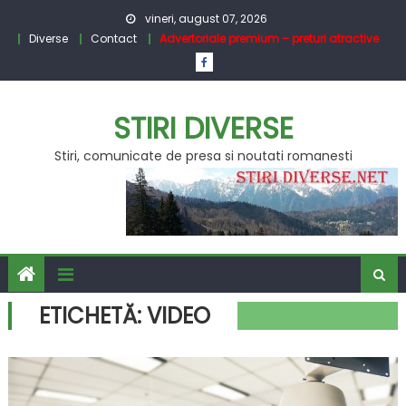
Skip
vineri, august 07, 2026
to
Diverse
Contact
Advertoriale premium – preturi atractive
content
STIRI DIVERSE
Stiri, comunicate de presa si noutati romanesti
ETICHETĂ:
VIDEO