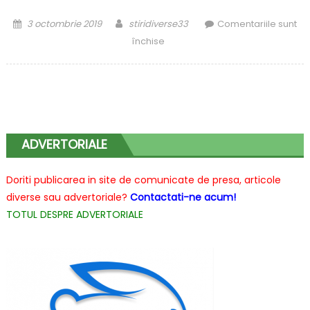
Posted
Author
3 octombrie 2019
stiridiverse33
Comentariile sunt
on
pentru
închise
Angajatorii
pot
sau
nu
sa
supravegheze
ADVERTORIALE
video
salariatii
Doriti publicarea in site de comunicate de presa, articole
in
diverse sau advertoriale?
Contactati-ne acum!
timpul
TOTUL DESPRE ADVERTORIALE
serviciului?