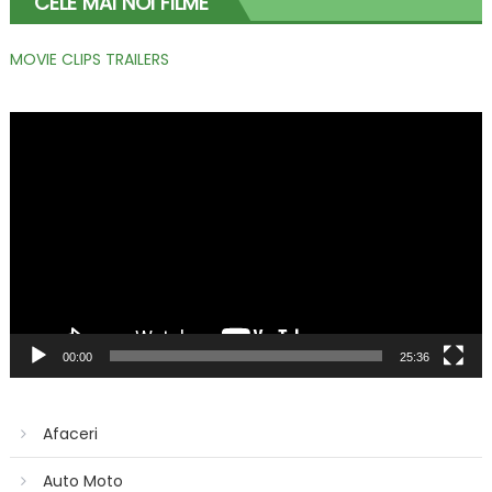
CELE MAI NOI FILME
MOVIE CLIPS TRAILERS
Player
video
00:00
25:36
Afaceri
Auto Moto