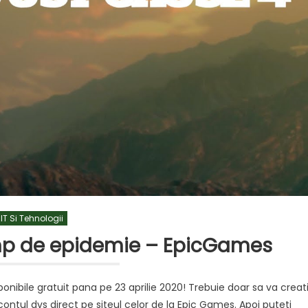
IT Si Tehnologii
imp de epidemie – EpicGames
ponibile gratuit pana pe 23 aprilie 2020! Trebuie doar sa va creat
 contul dvs direct pe siteul celor de la Epic Games. Apoi puteti