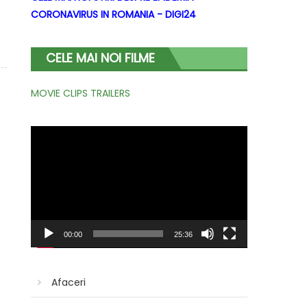
CORONAVIRUS IN ROMANIA - DIGI24
CELE MAI NOI FILME
MOVIE CLIPS TRAILERS
Player
video
00:00
25:36
Afaceri