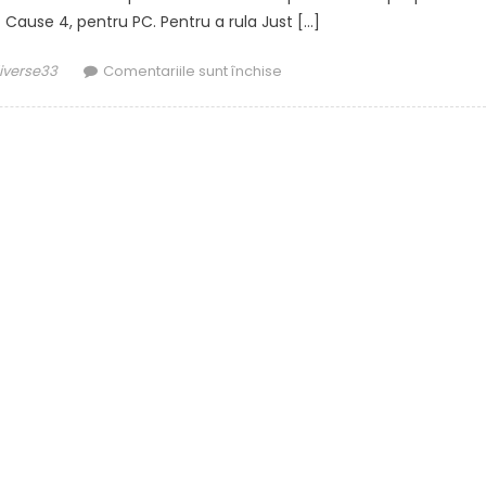
Cause 4, pentru PC. Pentru a rula Just […]
or
pentru
diverse33
Comentariile sunt închise
Jocuri
gratuite
pe
timp
de
epidemie
–
EpicGames