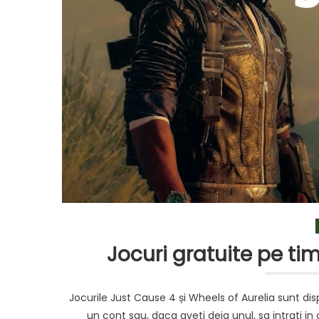
Jocuri gratuite pe t
Jocurile Just Cause 4 și Wheels of Aurelia sunt dis
un cont sau, daca aveti deja unul, sa intrati in