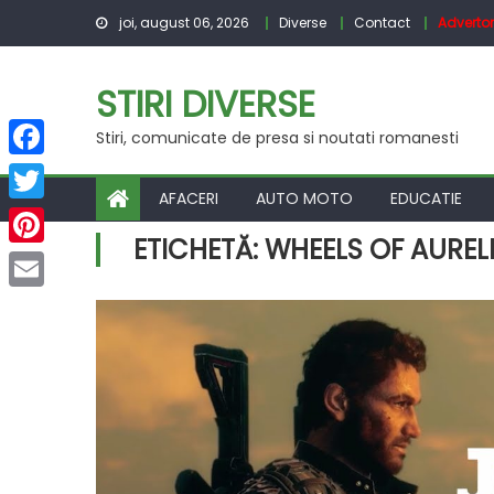
Skip
joi, august 06, 2026
Diverse
Contact
Advertor
to
content
STIRI DIVERSE
Stiri, comunicate de presa si noutati romanesti
Facebook
AFACERI
AUTO MOTO
EDUCATIE
Twitter
ETICHETĂ:
WHEELS OF AUREL
Pinterest
Email