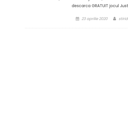
descarca GRATUIT jocul Just 
Posted
Auth
23 aprilie 2020
stiri
on