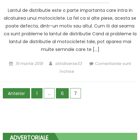
Lantul de distributie este o parte importanta care intra in
alcatuirea unui motociclete. La fel ca si alte piese, acesta se
poate defecta, dintr-un motiv sau altul. Cum iti dai seama
ca sunt probleme la lantul de distributie Cand ai probleme la
lantul de distributie al motocicletei tale, pot aparea mai
multe semnale care te […]
Posted
Author
19 martie 2018
stiridiverse33
Comentariile sunt
on
pentru
închise
Probleme
cu
Paginație
lanturile
Anterior
1
…
6
7
de
articole
distributie
la
motocicleta?
Noi
te
ADVERTORIALE