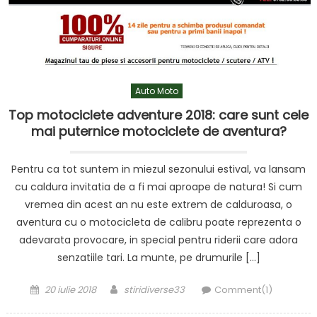
Auto Moto
Top motociclete adventure 2018: care sunt cele
mai puternice motociclete de aventura?
Pentru ca tot suntem in miezul sezonului estival, va lansam
cu caldura invitatia de a fi mai aproape de natura! Si cum
vremea din acest an nu este extrem de calduroasa, o
aventura cu o motocicleta de calibru poate reprezenta o
adevarata provocare, in special pentru riderii care adora
senzatiile tari. La munte, pe drumurile […]
Posted
Author
20 iulie 2018
stiridiverse33
Comment(1)
on