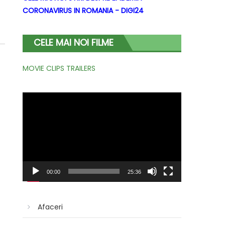
CORONAVIRUS IN ROMANIA - DIGI24
CELE MAI NOI FILME
MOVIE CLIPS TRAILERS
Player
video
00:00
25:36
Afaceri