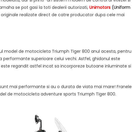
odelata, dar si printr-un sistem modern de control al vitezei si
aha se pot gasi la toti dealerii autorizati,
Unimotors
(Uniform
originale realizate direct de catre producator dupa cele mai
iul model de motocicleta Triumph Tiger 800 anul acesta, pentru
a performante superioare celui vechi. Astfel, ghidonul este
 este regandit astfel incat sa incorporeze butoane inluminate si
 sunt mai performante si au o durata de viata mai mare! Franele
model de motocicleta adventure sports Triumph Tiger 800.