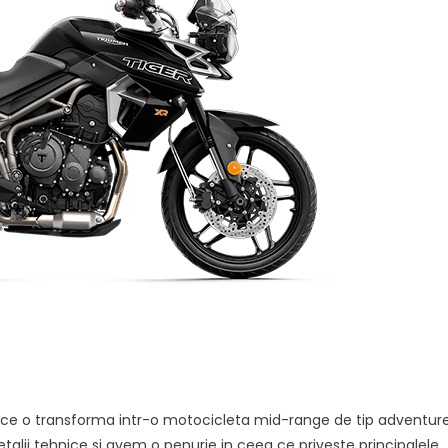
ce o transforma intr-o motocicleta mid-range de tip adventure
ii tehnice si avem o penurie in ceea ce priveste principalele