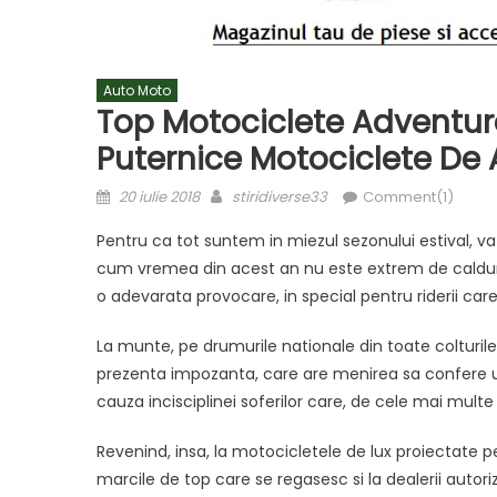
Auto Moto
Top Motociclete Adventure
Puternice Motociclete De
Posted
Author
20 iulie 2018
stiridiverse33
Comment(1)
on
Pentru ca tot suntem in miezul sezonului estival, va
cum vremea din acest an nu este extrem de caldur
o adevarata provocare, in special pentru riderii care 
La munte, pe drumurile nationale din toate colturil
prezenta impozanta, care are menirea sa confere un
cauza incisciplinei soferilor care, de cele mai multe 
Revenind, insa, la motocicletele de lux proiectate 
marcile de top care se regasesc si la dealerii autori