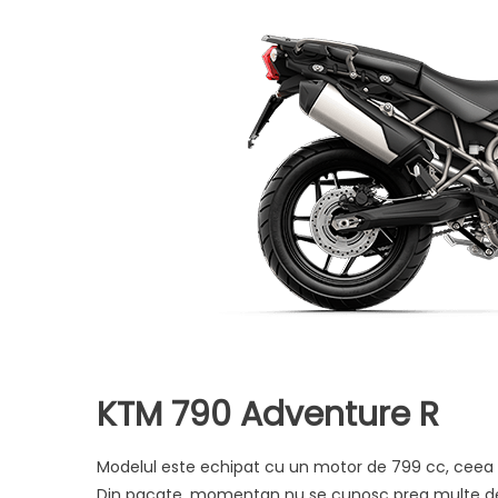
KTM 790 Adventure R
Modelul este echipat cu un motor de 799 cc, ceea 
Din pacate, momentan nu se cunosc prea multe detal