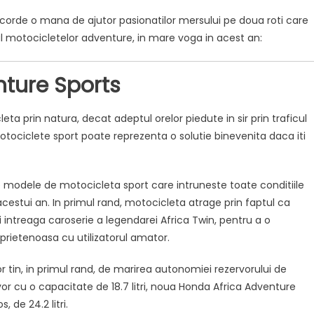
corde o mana de ajutor pasionatilor mersului pe doua roti care
al motocicletelor adventure, in mare voga in acest an:
ture Sports
ta prin natura, decat adeptul orelor piedute in sir prin traficul
i motociclete sport poate reprezenta o solutie binevenita daca iti
 modele de motocicleta sport care intruneste toate conditiile
cestui an. In primul rand, motocicleta atrage prin faptul ca
i intreaga caroserie a legendarei Africa Twin, pentru a o
rietenoasa cu utilizatorul amator.
or tin, in primul rand, de marirea autonomiei rezervorului de
r cu o capacitate de 18.7 litri, noua Honda Africa Adventure
 de 24.2 litri.