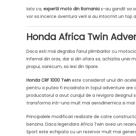
Iata ca,
expertii moto din Romania
s-au gandit sa a
vor sa incerce aventura verii si au intocmit un top 
Honda Africa Twin Adven
Daca esti mai degraba fanul plimbarilor cu motocicle
infernal din oras, dar si din afara sa, achizitia une
propui, oarecum, sa iesi din tipare.
Honda CRF 1000 Twin
este considerat unul din acele
pentru a putea fi incadrata in topul adventure are a
producatorul a avut curajul de a revigora designul s
transforma intr-una mult mai aerodinemica si mai p
Principalele modificari realizate de catre construct
benzina. Daca legendara Africa Twin avea un rezervo
Sport este echipata cu un rezervor mult mai generos,