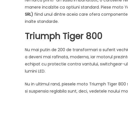
remarca printr-un sasiu imbunatatit, o caroserie rem
manere incalzite ca optiuni standard. Piese moto Yam
SRL)
fiind unul dintre aceia care ofera componente 
inalte standarde.
Triumph Tiger 800
Nu mai putin de 200 de transformari a suferit vech
a deveni mai rafinata, moderna, iar motorul prezint
echipat cu protectie contra vantului, switchgear-ul
lumini LED.
Nu in ultimul rand, piesele moto Triumph Tiger 800
si suspensia reglabila sunt, deci, vedetele noului 