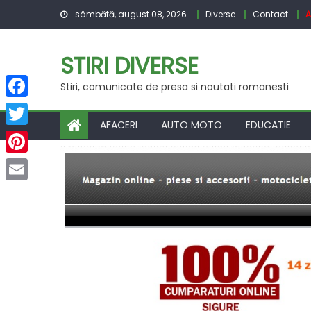
Skip
sâmbătă, august 08, 2026
Diverse
Contact
A
to
content
STIRI DIVERSE
Stiri, comunicate de presa si noutati romanesti
Facebook
AFACERI
AUTO MOTO
EDUCATIE
Twitter
Pinterest
Email