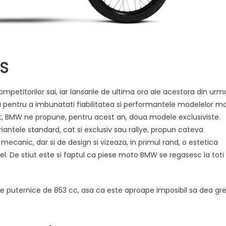
GS
titorilor sai, iar lansarile de ultima ora ale acestora din urm
pentru a imbunatati fiabilitatea si performantele modelelor ma
t, BMW ne propune, pentru acest an, doua modele exclusiviste.
ariantele standard, cat si exclusiv sau rallye, propun cateva
 mecanic, dar si de design si vizeaza, in primul rand, o estetica
tel. De stiut este si faptul ca piese moto BMW se regasesc la toti
puternice de 853 cc, asa ca este aproape imposibil sa dea gr