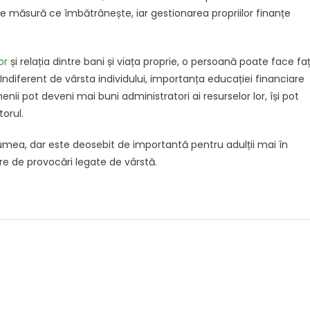
 măsură ce îmbătrânește, iar gestionarea propriilor finanțe
or
și relația dintre bani și viața proprie, o persoană poate face fa
Indiferent de vârsta individului, importanța educației financiare
ii pot deveni mai buni administratori ai resurselor lor, își pot
torul.
umea, dar este deosebit de importantă pentru adulții mai în
e de provocări legate de vârstă.