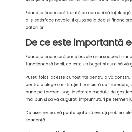
Educația financiară îi ajută pe oameni să înțeleagă r
a-și satisface nevoile. Îi ajută să ia decizii financi
datoriilor.
De ce este importantă e
Educația financiară pune bazele unui succes financ
funcționează banii, ce este un buget și cum să vă g
Puteți folosi aceste cunoștințe pentru a vă construi u
pentru a alege o instituție financiară de încredere, 
bune pe termen lung. Învățarea modului de gestionar
mai bun și să vă asigurați împrumuturi pe termen lu
De asemenea, vă poate ajuta să evitați problemele fi
scadență.