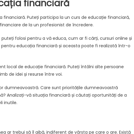
ația financiară
 financiară. Puteți participa la un curs de educație financiară,
 financiare de la un profesionist de încredere.
uteți folosi pentru a vă educa, cum ar fi cărți, cursuri online și
e pentru educația financiară și aceasta poate fi realizată într-o
t local de educație financiară. Puteți întâlni alte persoane
mb de idei și resurse între voi.
elor dumneavoastră. Care sunt prioritățile dumneavoastră
lună? Analizați-vă situația financiară și căutați oportunități de a
 inutile.
 ar trebui să îl aibă, indiferent de vârsta pe care o are. Există