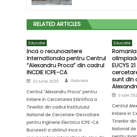
RELATED ARTICLES
Educatie
Educatie
Inca o recunoastere
Romania 
internationala pentru Centrul
olimpiad
“Alexandru Proca” din cadrul
EUCYS 21 
INCDIE ICPE-CA
cercetar
sunt din 
Author
Posted
Gabriela
22 iunie 2020
on
Alexandr
Centrul “Alexandru Proca” pentru
Posted
3 iulie 20
on
Initiere in Cercetarea Stiintifica a
Centrul Ale
Tinerilor din cadrul Institutului
Initiere in 
National de Cercetare-Dezvoltare
Tinerilor din
pentru Inginerie Electrica ICPE-CA
National de
Bucuresti a obtinut inca o
pentru Ingin