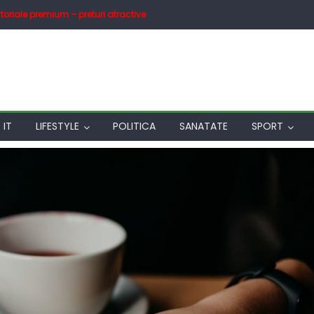
toriale premium – preturi atractive
IT
LIFESTYLE
POLITICA
SANATATE
SPORT