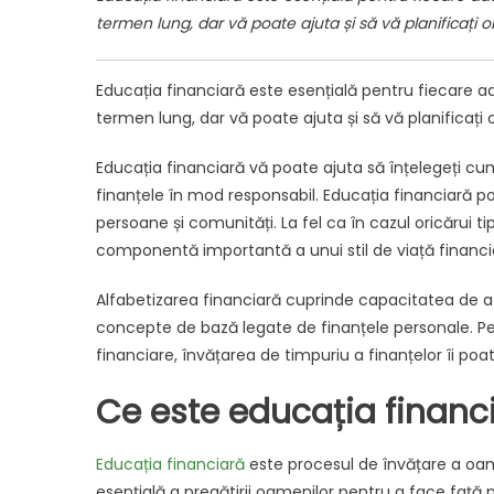
termen lung, dar vă poate ajuta și să vă planificați 
Educația financiară este esențială pentru fiecare a
termen lung, dar vă poate ajuta și să vă planificați
Educația financiară vă poate ajuta să înțelegeți cu
finanțele în mod responsabil. Educația financiară po
persoane și comunități. La fel ca în cazul oricărui 
componentă importantă a unui stil de viață financi
Alfabetizarea financiară cuprinde capacitatea de a 
concepte de bază legate de finanțele personale. P
financiare, învățarea de timpuriu a finanțelor îi poa
Ce este educația financ
Educația financiară
este procesul de învățare a oame
esențială a pregătirii oamenilor pentru a face față pro