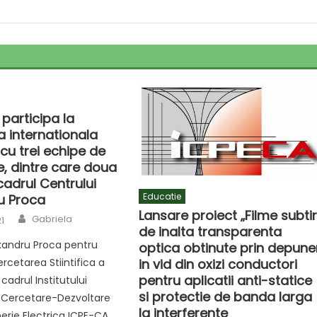
participa la
a internationala
cu trei echipe de
e, dintre care doua
cadrul Centrului
Educatie
u Proca
Lansare proiect „Filme subtir
Author
Gabriela
21
de inalta transparenta
xandru Proca pentru
optica obtinute prin depune
Cercetarea Stiintifica a
in vid din oxizi conductori
pentru aplicatii anti-statice
 cadrul Institutului
si protectie de banda larga
 Cercetare-Dezvoltare
la interferente
erie Electrica ICPE-CA,