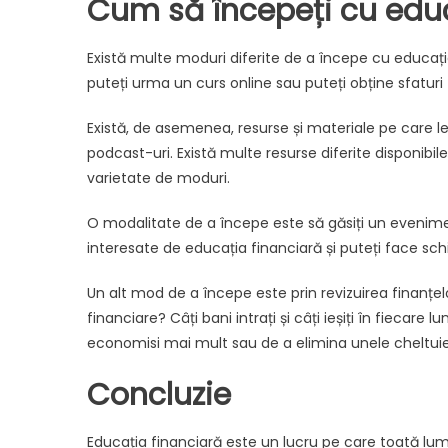
Cum să începeți cu educ
Există multe moduri diferite de a începe cu educația
puteți urma un curs online sau puteți obține sfaturi
Există, de asemenea, resurse și materiale pe care le p
podcast-uri. Există multe resurse diferite disponibil
varietate de moduri.
O modalitate de a începe este să găsiți un evenimen
interesate de educația financiară și puteți face schi
Un alt mod de a începe este prin revizuirea finanț
financiare? Câți bani intrați și câți ieșiți în fiecare 
economisi mai mult sau de a elimina unele cheltuieli
Concluzie
Educația financiară este un lucru pe care toată lumea