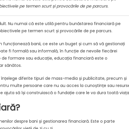
ce
obiectivele pe termen scurt și provocările de pe parcurs.
educatie
financiara
este
dult. Nu numai că este utilă pentru bunăstarea financiară pe
esențială
 obiectivele pe termen scurt și provocările de pe parcurs.
m funcționează banii, ce este un buget și cum să vă gestionați
ate fi formală sau informală, în funcție de nevoile fiecărei
tip de formare sau educație, educația financiară este o
ar sănătos.
înțelege diferite tipuri de mass-media și publicitate, precum și
entru multe persoane care nu au acces la cunoștințe sau resurs
te ajuta să își construiască o fundație care le va dura toată viața
iară?
nilor despre bani și gestionarea financiară. Este o parte
vocărilor vieții de zi cu zi.