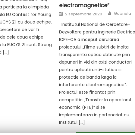
electromagnetice”
a participa la olimpiada
Author
Posted
Gabriela
2 septembrie 2020
ala EU Contest for Young
on
 EUCYS 21, cu doua echipe.
Institutul National de Cercetare-
ercetare ce vor fi
Dezvoltare pentru Inginerie Electric
 de cele doua echipe
ICPE-CA a inceput derularea
e la EUCYS 21 sunt: Strong
proiectului „Filme subtiri de inalta
d […]
transparenta optica obtinute prin
depuneri in vid din oxizi conductori
pentru aplicatii anti-statice si
protectie de banda larga la
interferente electromagnetice”.
Proiectul este finantat prin
competitia „Transfer la operatorul
economic (PTE)” si se
implementeaza in parteneriat cu
Institutul […]