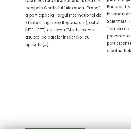
recunoastere internationala. Una din
Bucuresti, v
echipele Centrului “Alexandru Proca”
internation
a participat la Targul International de
Scientists,
Stiinta si Inginerie Regeneron (fostul
Temele de c
INTEL ISEF) cu tema “Studiu bionic
prezentate
asupra picioarelor insectelor cu
participant
aplicatii […]
electric fiel