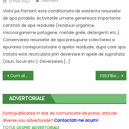
Gabriela
31 mai 2022
on
Viata pe Pamant este conditionata de existenta resurselor
de apa potabila. Activitatile umane genereaza importante
cantitati de ape reziduale (reziduuri organice,
microorganisme patogene, metale grele, detergenti etc.).
Conservarea resurselor de apa presupune colectarea si
epurarea corespunzatoare a apelor reziduale, dupa care apa
tratata este recirculata prin deversare in apele de suprafata
(rauri, lacuri etc.). Deversarea […]
Navigare
Cum alegi haine bebeluși potrivite? De ce trebuie să ții cont
ESELFBio: solutie pentru scaderea consumului de energie electrica in statii de epurare!
în
articole
ADVERTORIALE
Doriti publicarea in site de comunicate de presa, articole
diverse sau advertoriale?
Contactati-ne acum!
TOTUL DESPRE ADVERTORIALE