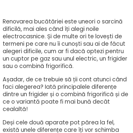
on
Frigi
sau
comb
Renovarea bucătăriei este uneori o sarcină
frigor
dificilă, mai ales când îți alegi noile
Care
electrocasnice. Și de multe ori te lovești de
e
termeni pe care nu îi cunoști sau ai de făcut
cea
alegeri dificile, cum ar fi dacă optezi pentru
mai
un cuptor pe gaz sau unul electric, un frigider
bună
opți
sau o combină frigorifică.
Așadar, de ce trebuie să ții cont atunci când
faci alegerea? Iată principalele diferențe
dintre un frigider și o combină frigorifică și de
ce o variantă poate fi mai bună decât
cealaltă!
Deși cele două aparate pot părea la fel,
există unele diferențe care îți vor schimba