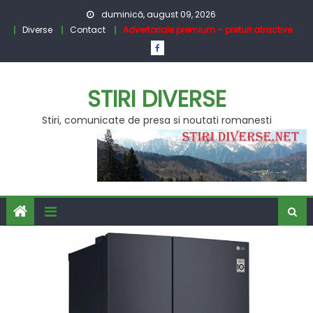
Skip
duminică, august 09, 2026
to
Diverse
Contact
Advertoriale premium – preturi atractive
content
STIRI DIVERSE
Stiri, comunicate de presa si noutati romanesti