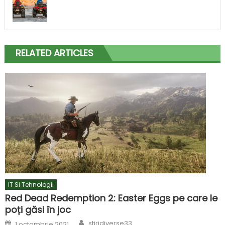
RELATED ARTICLES
IT Si Tehnologii
Red Dead Redemption 2: Easter Eggs pe care le
poți găsi în joc
Author
Posted
stiridiverse33
1 octombrie 2021