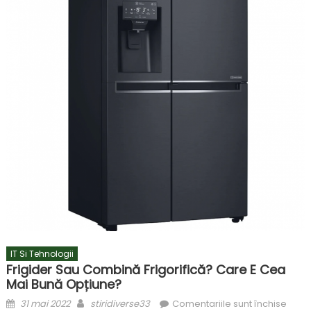
IT Si Tehnologii
Frigider Sau Combină Frigorifică? Care E Cea
Mai Bună Opțiune?
Posted
Author
pentr
31 mai 2022
stiridiverse33
Comentariile sunt închise