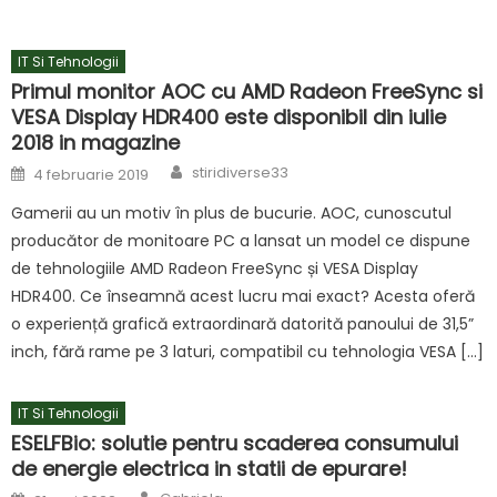
IT Si Tehnologii
Primul monitor AOC cu AMD Radeon FreeSync si
VESA Display HDR400 este disponibil din iulie
2018 in magazine
Author
Posted
stiridiverse33
4 februarie 2019
on
Gamerii au un motiv în plus de bucurie. AOC, cunoscutul
producător de monitoare PC a lansat un model ce dispune
de tehnologiile AMD Radeon FreeSync și VESA Display
HDR400. Ce înseamnă acest lucru mai exact? Acesta oferă
o experiență grafică extraordinară datorită panoului de 31,5”
inch, fără rame pe 3 laturi, compatibil cu tehnologia VESA […]
IT Si Tehnologii
ESELFBio: solutie pentru scaderea consumului
de energie electrica in statii de epurare!
Author
Posted