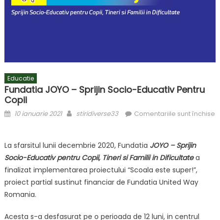
Educatie
Fundatia JOYO – Sprijin Socio-Educativ Pentru
Copii
Posted
Author
10 ianuarie 2021
stiridiverse33
Comentariile sunt închise
on
pentru
Fundatia
La sfarsitul lunii decembrie 2020, Fundatia
JOYO – Sprijin
JOYO
Socio-Educativ pentru Copii, Tineri si Familii in Dificultate
a
–
finalizat implementarea proiectului “Scoala este super!”,
Sprijin
Socio-
proiect partial sustinut financiar de Fundatia United Way
Educativ
Romania.
pentru
Copii
Acesta s-a desfasurat pe o perioada de 12 luni, in centrul