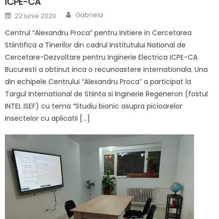
ICPE-CA
Author
Posted
Gabriela
22 iunie 2020
on
Centrul “Alexandru Proca” pentru Initiere in Cercetarea
Stiintifica a Tinerilor din cadrul Institutului National de
Cercetare-Dezvoltare pentru Inginerie Electrica ICPE-CA
Bucuresti a obtinut inca o recunoastere internationala. Una
din echipele Centrului “Alexandru Proca” a participat la
Targul International de Stiinta si Inginerie Regeneron (fostul
INTEL ISEF) cu tema “Studiu bionic asupra picioarelor
insectelor cu aplicatii […]