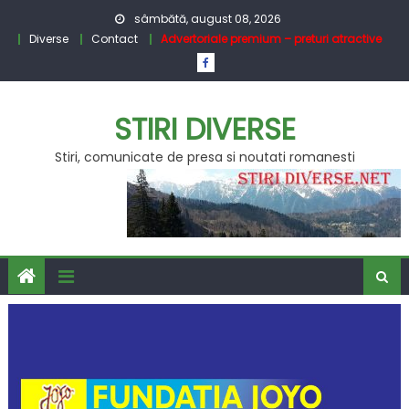
Skip
sâmbătă, august 08, 2026
to
Diverse
Contact
Advertoriale premium – preturi atractive
content
STIRI DIVERSE
Stiri, comunicate de presa si noutati romanesti