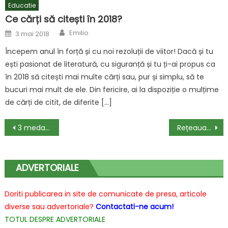
Educatie
Ce cărți să citești în 2018?
Author
Posted
Emilio
3 mai 2018
on
Începem anul în forță și cu noi rezoluții de viitor! Dacă și tu
ești pasionat de literatură, cu siguranță și tu ți-ai propus ca
în 2018 să citești mai multe cărți sau, pur și simplu, să te
bucuri mai mult de ele. Din fericire, ai la dispoziție o mulțime
de cărți de citit, de diferite […]
Navigare
3 medalii de aur si 5 medalii de argint pentru Centrul Alexandru Proca la RoSEF 2020
Rețeaua Medicală WELLBORN oferă 12 proceduri de Fertilizare in Vitro gratuite prin Campania “ȘI TU POȚI DEVENI PĂRINTE!”
în
articole
ADVERTORIALE
Doriti publicarea in site de comunicate de presa, articole
diverse sau advertoriale?
Contactati-ne acum!
TOTUL DESPRE ADVERTORIALE