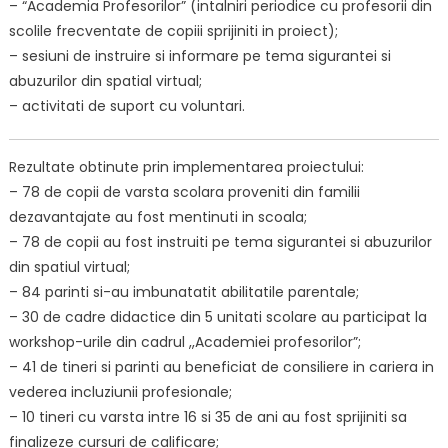
– “Academia Profesorilor” (intalniri periodice cu profesorii din
scolile frecventate de copiii sprijiniti in proiect);
– sesiuni de instruire si informare pe tema sigurantei si
abuzurilor din spatial virtual;
– activitati de suport cu voluntari.
Rezultate obtinute prin implementarea proiectului:
– 78 de copii de varsta scolara proveniti din familii
dezavantajate au fost mentinuti in scoala;
– 78 de copii au fost instruiti pe tema sigurantei si abuzurilor
din spatiul virtual;
– 84 parinti si-au imbunatatit abilitatile parentale;
– 30 de cadre didactice din 5 unitati scolare au participat la
workshop-urile din cadrul ,,Academiei profesorilor”;
– 41 de tineri si parinti au beneficiat de consiliere in cariera in
vederea incluziunii profesionale;
– 10 tineri cu varsta intre 16 si 35 de ani au fost sprijiniti sa
finalizeze cursuri de calificare;