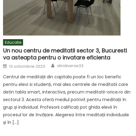
Educatie
Un nou centru de meditatii sector 3, Bucuresti
va asteapta pentru o invatare eficienta
Author
Posted
stiridiverse33
13 octombrie 2023
on
Centrul de meditații din capitala poate fi un loc benefic
pentru elevi si studenți, mai ales centrele de meditatii care
detin tabla smart, interactiva, precum meditatii-orice.ro din
sectorul 3. Acesta oferă mediul potrivit pentru meditații în
grup și individual. Profesorii calificați pot ghida elevii în
procesul lor de învățare. Alegerea între meditații individuale
și în […]