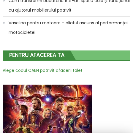
Cum transformi bucătăria într-un spațiu cald și funcțional
cu ajutorul mobilierului potrivit
Vaselina pentru motoare – aliatul ascuns al performanței
motocicletei
PENTRU AFACEREA TA
Alege codul CAEN potrivit afacerii tale!