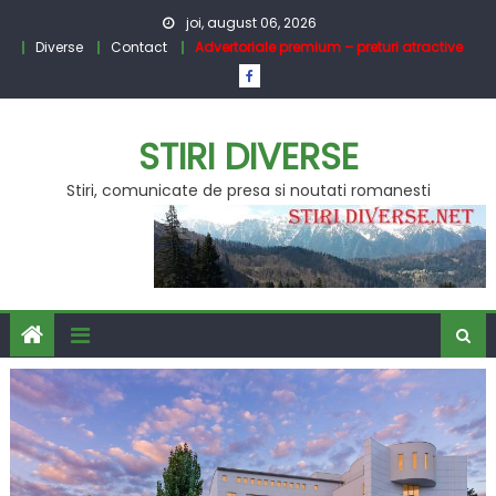
Skip
joi, august 06, 2026
to
Diverse
Contact
Advertoriale premium – preturi atractive
content
STIRI DIVERSE
Stiri, comunicate de presa si noutati romanesti