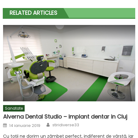
RELATED ARTICLES
Sanatate
Alverna Dental Studio – implant dentar in Cluj
Author
Posted
stiridiverse33
14 ianuarie 2019
on
Cu toții ne dorim un zâmbet perfect, indiferent de vârstă, iar