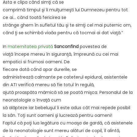
Asta e clipa când simţi că se
comprimă timpul şi îi mulţumeşti lui Dumnezeu pentru tot
ce ai… când toată fericirea se
strânge ghem în sufletul tău şi te simţi cel mai puternic om,
când ţi se schimbă viaăa pentru că tocmai ai dat viaţă.”
In
maternitatea privată
Sanconfind
povestea de
viaţă începe mereu în siguranţă, împreună cu cei mai
empatici si frumosi oameni. De
fiecare dată când apar durerile, se
administrează calmante pe cateterul epidural, asistentele
din ATI verifică mereu să fie totul în regulă,
ajută proaspăta mămică să se poată mişca. Personalul de la
neonatologie o învaţă cum
să alăpteze iar bebeluşul îi este adus cât mai repede posibil
la sân. Toţi sunt oameni şi lucrează pentru oameni!
Faptul că poţi lua legătura cu moaşa de gardă, că asistenele
de la neonatologie sunt mereu alături de copil, îl alintă,