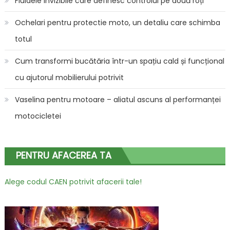
Fluidele invizibile care definesc controlul pe două roți
Ochelari pentru protectie moto, un detaliu care schimba
totul
Cum transformi bucătăria într-un spațiu cald și funcțional
cu ajutorul mobilierului potrivit
Vaselina pentru motoare – aliatul ascuns al performanței
motocicletei
PENTRU AFACEREA TA
Alege codul CAEN potrivit afacerii tale!