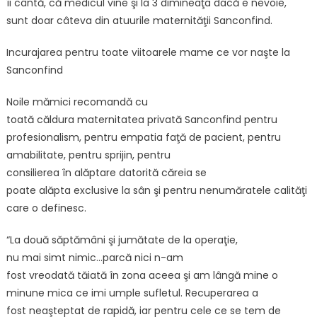
îi cântă, că medicul vine şi la 3 dimineaţa dacă e nevoie,
sunt doar câteva din atuurile maternităţii Sanconfind.
Incurajarea pentru toate viitoarele mame ce vor naşte la
Sanconfind
Noile mămici recomandă cu
toată căldura maternitatea privată Sanconfind pentru
profesionalism, pentru empatia faţă de pacient, pentru
amabilitate, pentru sprijin, pentru
consilierea în alăptare datorită căreia se
poate alăpta exclusive la sân şi pentru nenumăratele calităţi
care o definesc.
“La două săptămâni şi jumătate de la operaţie,
nu mai simt nimic…parcă nici n-am
fost vreodată tăiată în zona aceea şi am lângă mine o
minune mica ce imi umple sufletul. Recuperarea a
fost neaşteptat de rapidă, iar pentru cele ce se tem de