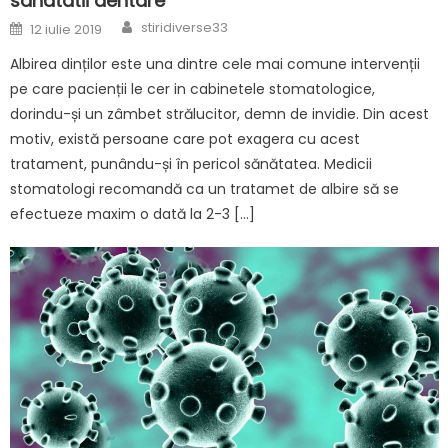
sanatatii dentare
Author
Posted
stiridiverse33
12 iulie 2019
on
Albirea dinților este una dintre cele mai comune intervenții
pe care pacienții le cer in cabinetele stomatologice,
dorindu-și un zâmbet strălucitor, demn de invidie. Din acest
motiv, există persoane care pot exagera cu acest
tratament, punându-și în pericol sănătatea. Medicii
stomatologi recomandă ca un tratamet de albire să se
efectueze maxim o dată la 2-3 […]