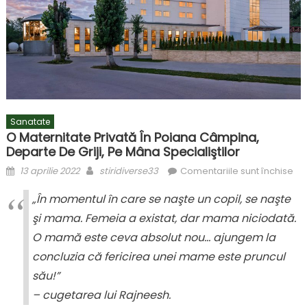
Sanatate
O Maternitate Privată În Poiana Câmpina,
Departe De Griji, Pe Mâna Specialiştilor
Posted
Author
pe
13 aprilie 2022
stiridiverse33
Comentariile sunt închise
on
O
„În momentul în care se naşte un copil, se naşte
mat
şi mama. Femeia a existat, dar mama niciodată.
pri
în
O mamă este ceva absolut nou… ajungem la
Po
concluzia că fericirea unei mame este pruncul
Câ
său!”
de
– cugetarea lui Rajneesh.
de