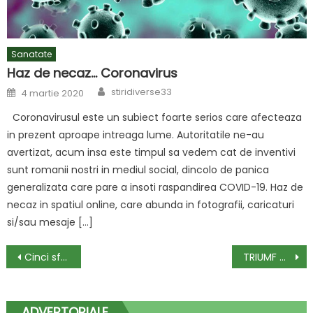
Sanatate
Haz de necaz… Coronavirus
Author
Posted
stiridiverse33
4 martie 2020
on
Coronavirusul este un subiect foarte serios care afecteaza
in prezent aproape intreaga lume. Autoritatile ne-au
avertizat, acum insa este timpul sa vedem cat de inventivi
sunt romanii nostri in mediul social, dincolo de panica
generalizata care pare a insoti raspandirea COVID-19. Haz de
necaz in spatiul online, care abunda in fotografii, caricaturi
si/sau mesaje […]
Navigare
Cinci sfaturi pentru a alege lenjerii de pat confortabile și de calitate
TRIUMF DANCE FESTIVAL
în
articole
ADVERTORIALE