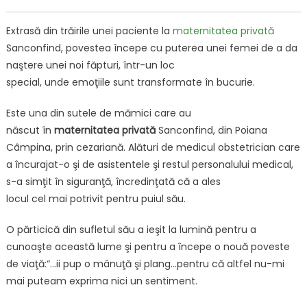
grij
pe
Extrasă din trăirile unei paciente la
maternitatea privată
mâ
Sanconfind, povestea începe cu puterea unei femei de a da
spe
naştere unei noi făpturi, într-un loc
special, unde emoţiile sunt transformate în bucurie.
Este una din sutele de mămici care au
născut în
maternitatea
privată
Sanconfind, din Poiana
Câmpina, prin cezariană. Alături de medicul obstetrician care
a încurajat-o şi de asistentele şi restul personalului medical,
s-a simţit în siguranţă, încredinţată că a ales
locul cel mai potrivit pentru puiul său.
O părticică din sufletul său a ieşit la lumină pentru a
cunoaşte această lume şi pentru a începe o nouă poveste
de viaţă:“…ii pup o mânuţă şi plang…pentru că altfel nu-mi
mai puteam exprima nici un sentiment.