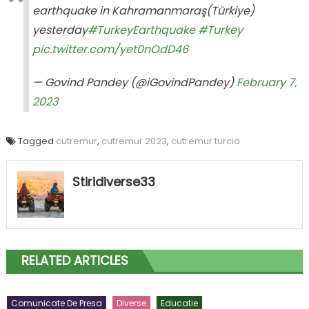
earthquake in Kahramanmaraş(Türkiye)
yesterday
#TurkeyEarthquake
#Turkey
pic.twitter.com/yet0nOdD46
— Govind Pandey (@iGovindPandey)
February 7,
2023
Tagged
cutremur
,
cutremur 2023
,
cutremur turcia
Stiridiverse33
RELATED ARTICLES
Comunicate De Presa
Diverse
Educatie