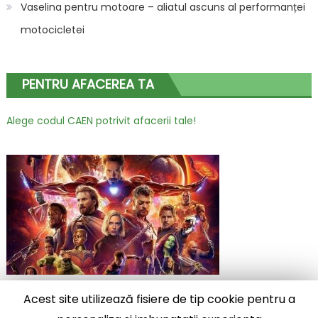
Vaselina pentru motoare – aliatul ascuns al performanței
motocicletei
PENTRU AFACEREA TA
Alege codul CAEN potrivit afacerii tale!
Acest site utilizează fisiere de tip cookie pentru a
2025 stiridiverse.net
|
Eggnews by
Theme Egg
.