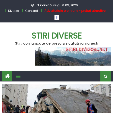
Skip
duminică, august 09, 2026
to
Diverse
Contact
Advertoriale premium – preturi atractive
content
STIRI DIVERSE
Stiri, comunicate de presa si noutati romanesti