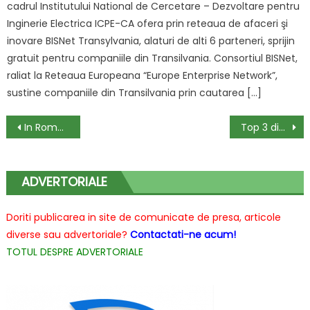
cadrul Institutului National de Cercetare – Dezvoltare pentru
Inginerie Electrica ICPE-CA ofera prin reteaua de afaceri şi
inovare BISNet Transylvania, alaturi de alti 6 parteneri, sprijin
gratuit pentru companiile din Transilvania. Consortiul BISNet,
raliat la Reteaua Europeana “Europe Enterprise Network”,
sustine companiile din Transilvania prin cautarea […]
Navigare
In Romania banii pentru consolidarea clădirilor in caz de cutremur rămân necheltuiți
Top 3 dispozitive pentru laptopul tau
în
articole
ADVERTORIALE
Doriti publicarea in site de comunicate de presa, articole
diverse sau advertoriale?
Contactati-ne acum!
TOTUL DESPRE ADVERTORIALE