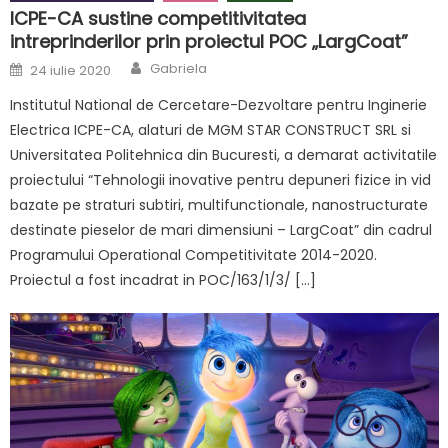
ICPE-CA sustine competitivitatea
intreprinderilor prin proiectul POC „LargCoat”
Author
Posted
Gabriela
24 iulie 2020
on
Institutul National de Cercetare-Dezvoltare pentru Inginerie
Electrica ICPE-CA, alaturi de MGM STAR CONSTRUCT SRL si
Universitatea Politehnica din Bucuresti, a demarat activitatile
proiectului “Tehnologii inovative pentru depuneri fizice in vid
bazate pe straturi subtiri, multifunctionale, nanostructurate
destinate pieselor de mari dimensiuni – LargCoat” din cadrul
Programului Operational Competitivitate 2014-2020.
Proiectul a fost incadrat in POC/163/1/3/ […]