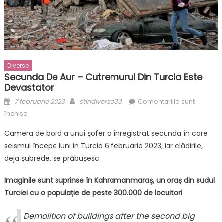
Diverse
Secunda De Aur – Cutremurul Din Turcia Este
Devastator
Posted
Author
7 februarie 2023
stiridiverse33
Comentariile sunt
on
pentru
închise
Secunda
Camera de bord a unui șofer a înregistrat secunda în care
de
seismul începe luni in Turcia 6 februarie 2023, iar clădirile,
aur
deja șubrede, se prăbușesc.
–
cutremurul
Imaginile sunt suprinse în Kahramanmaraş, un oraș din sudul
din
Turciei cu o populație de peste 300.000 de locuitori
Turcia
este
Demolition of buildings after the second big
devastator