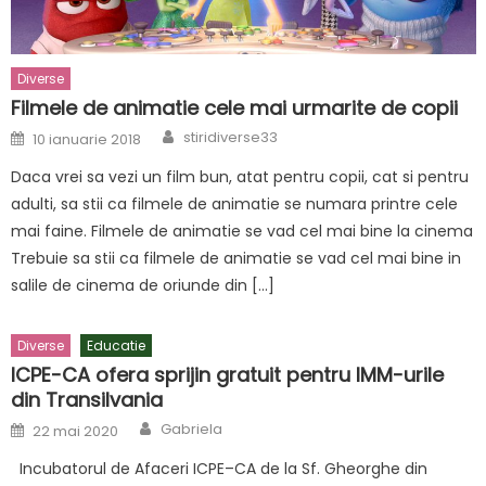
Diverse
Filmele de animatie cele mai urmarite de copii
Author
Posted
stiridiverse33
10 ianuarie 2018
on
Daca vrei sa vezi un film bun, atat pentru copii, cat si pentru
adulti, sa stii ca filmele de animatie se numara printre cele
mai faine. Filmele de animatie se vad cel mai bine la cinema
Trebuie sa stii ca filmele de animatie se vad cel mai bine in
salile de cinema de oriunde din […]
Diverse
Educatie
ICPE-CA ofera sprijin gratuit pentru IMM-urile
din Transilvania
Author
Posted
Gabriela
22 mai 2020
on
Incubatorul de Afaceri ICPE–CA de la Sf. Gheorghe din