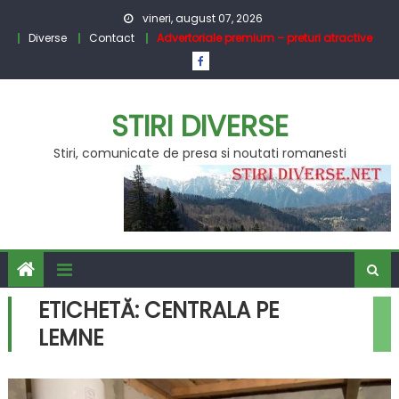
Skip
vineri, august 07, 2026
to
Diverse
Contact
Advertoriale premium – preturi atractive
content
STIRI DIVERSE
Stiri, comunicate de presa si noutati romanesti
ETICHETĂ:
CENTRALA PE
LEMNE