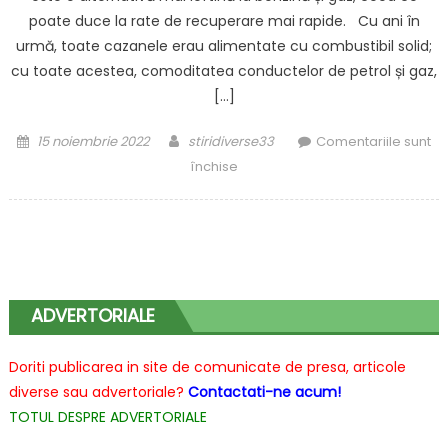
poate duce la rate de recuperare mai rapide. Cu ani în
urmă, toate cazanele erau alimentate cu combustibil solid;
cu toate acestea, comoditatea conductelor de petrol și gaz,
[…]
Posted
Author
15 noiembrie 2022
stiridiverse33
Comentariile sunt
on
pentru
închise
Aveți
o
centrală
pe
lemne?
Iată
ADVERTORIALE
cum
să
Doriti publicarea in site de comunicate de presa, articole
optimizați
diverse sau advertoriale?
Contactati-ne acum!
arderea
TOTUL DESPRE ADVERTORIALE
combustibililor
solizi