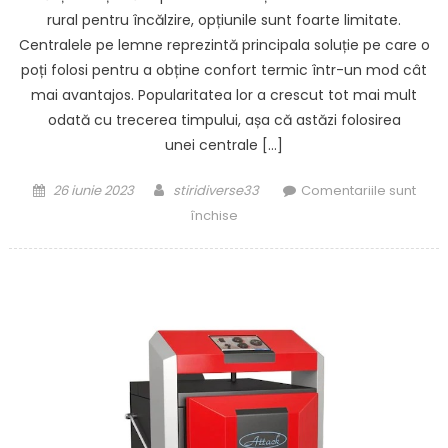
rural pentru încălzire, opțiunile sunt foarte limitate.
Centralele pe lemne reprezintă principala soluție pe care o
poți folosi pentru a obține confort termic într-un mod cât
mai avantajos. Popularitatea lor a crescut tot mai mult
odată cu trecerea timpului, așa că astăzi folosirea
unei centrale […]
Posted
Author
26 iunie 2023
stiridiverse33
Comentariile sunt
on
pentru
închise
Cum
funcționează
o
centrală
pe
lemne
și
ce
trebuie
să