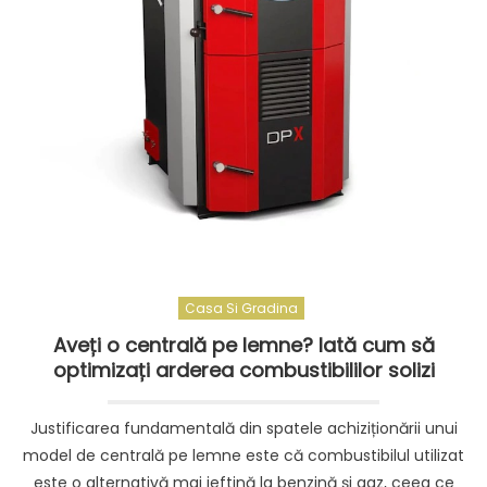
știi
înainte
de
a
achiziționa
una
Casa Si Gradina
Aveți o centrală pe lemne? Iată cum să
optimizați arderea combustibililor solizi
Justificarea fundamentală din spatele achiziționării unui
model de centrală pe lemne este că combustibilul utilizat
este o alternativă mai ieftină la benzină și gaz, ceea ce