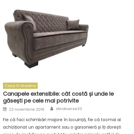
Casa Si Gradina
Canapele extensibile: cât costă și unde le
găsești pe cele mai potrivite
Author
Posted
stiridiverse33
22 noiembrie 2019
on
Fie că faci schimbări majore în locuință, fie că tocmai ai
achiziționat un apartament sau o garsonieră și îți dorești