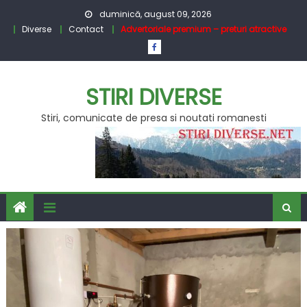
Skip
duminică, august 09, 2026
to
Diverse
Contact
Advertoriale premium – preturi atractive
content
STIRI DIVERSE
Stiri, comunicate de presa si noutati romanesti