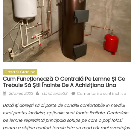
Casa Si Gradina
Cum Funcționează O Centrală Pe Lemne Și Ce
Trebuie Să Știi Înainte De A Achiziționa Una
Posted
Author
pen
26 iunie 2023
stiridiverse33
Comentariile sunt închise
on
Cu
Dacă îți dorești să ai parte de condiții confortabile în mediul
fun
rural pentru încălzire, opțiunile sunt foarte limitate. Centralele
o
pe lemne reprezintă principala soluție pe care o poți folosi
cen
pe
pentru a obține confort termic într-un mod cât mai avantajos.