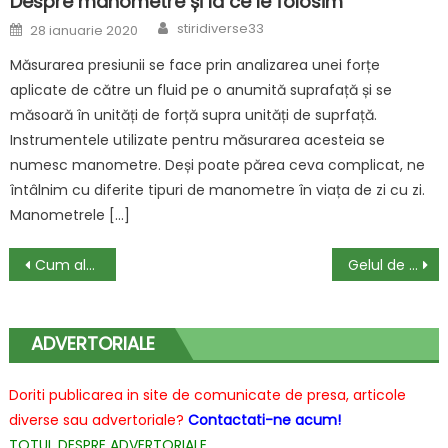
Despre manometre și la ce le folosim
Author
Posted
stiridiverse33
28 ianuarie 2020
on
Măsurarea presiunii se face prin analizarea unei forțe
aplicate de către un fluid pe o anumită suprafață și se
măsoară în unități de forță supra unități de suprfață.
Instrumentele utilizate pentru măsurarea acesteia se
numesc manometre. Deși poate părea ceva complicat, ne
întâlnim cu diferite tipuri de manometre în viața de zi cu zi.
Manometrele […]
Navigare
Cum alegi boxele potrivite
Gelul de curățare Cerave, primul pas într-o rutină de îngrijire completă
în
articole
ADVERTORIALE
Doriti publicarea in site de comunicate de presa, articole
diverse sau advertoriale?
Contactati-ne acum!
TOTUL DESPRE ADVERTORIALE