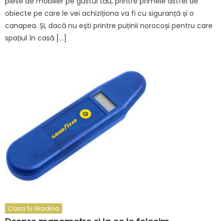
piese de mobilier pe gustul tău, printre primele astfel de
obiecte pe care le vei achiziționa va fi cu siguranță și o
canapea. Și, dacă nu ești printre puținii norocoși pentru care
spațiul în casă […]
Casa Si Gradina