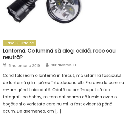
Casa Si Gradina
Lanternă. Ce lumină să aleg: caldă, rece sau
neutră?
Author
Posted
stiridiverse33
5 noiembrie 2019
on
Când foloseam o lanternă în trecut, mă uitam la fasciculul
de lanternă și îmi părea întotdeauna alb. Era ceva la care nu
m-am gândit niciodată. Odată ce am început să fac
fotografii ca hobby, mi-am dat seama că lumina avea o
bogăție și o varietate care nu mi-a fost evidentă până
acum. De asemenea, am […]