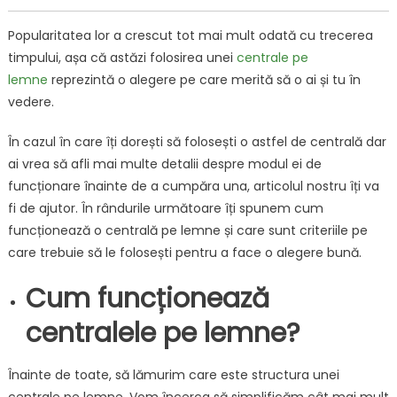
lem
și
Popularitatea lor a crescut tot mai mult odată cu trecerea
ce
timpului, așa că astăzi folosirea unei
centrale pe
treb
lemne
reprezintă o alegere pe care merită să o ai și tu în
să
vedere.
știi
înai
În cazul în care îți dorești să folosești o astfel de centrală dar
de
ai vrea să afli mai multe detalii despre modul ei de
a
achi
funcționare înainte de a cumpăra una, articolul nostru îți va
una
fi de ajutor. În rândurile următoare îți spunem cum
funcționează o centrală pe lemne și care sunt criteriile pe
care trebuie să le folosești pentru a face o alegere bună.
Cum funcționează
centralele pe lemne?
Înainte de toate, să lămurim care este structura unei
centrale pe lemne. Vom încerca să simplificăm cât mai mult