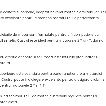
 calitate superioara, adaptat nevoilor motocicletei tale, iar ulei
egere excelenta pentru a mentine motorul tau la performante
a uleiurile de motor sunt formulate pentru a fi compatibile cu
l sintetic Castrol este ideal pentru motoarele 2 T si 4T, dar nu
 atentie eticheta si sa urmezi instructiunile producatorului
eta ta.
e superioara este esentiala pentru buna functionare a motorului
c Castrol poate fi o alegere excelenta pentru a asigura o lubrifie
 pentru motoarele 2 T si 4 T.
 si ca schimbi uleiul de motor la intervale regulate pentru a
otocicleta.