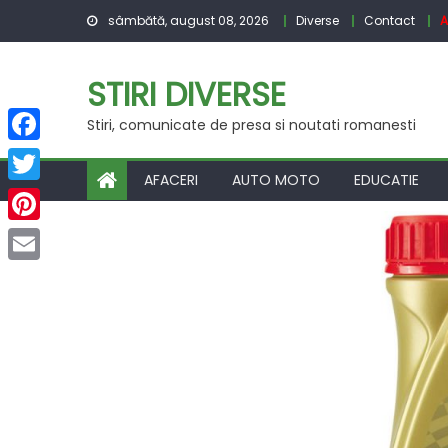
Skip
sâmbătă, august 08, 2026
Diverse
Contact
A
to
content
STIRI DIVERSE
Stiri, comunicate de presa si noutati romanesti
Facebook
AFACERI
AUTO MOTO
EDUCATIE
Twitter
Pinterest
Email