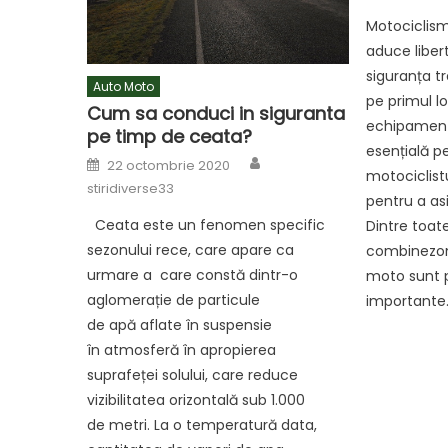
Motociclism
aduce libert
siguranța t
Auto Moto
pe primul l
Cum sa conduci in siguranta
echipament
pe timp de ceata?
esențială p
Author
Posted
22 octombrie 2020
on
motociclistu
stiridiverse33
pentru a as
Ceata este un fenomen specific
Dintre toat
sezonului rece, care apare ca
combinezonu
urmare a care constă dintr-o
moto sunt p
aglomerație de particule
importante.
de apă aflate în suspensie
în atmosferă în apropierea
suprafeței solului, care reduce
vizibilitatea orizontală sub 1.000
de metri. La o temperatură data,