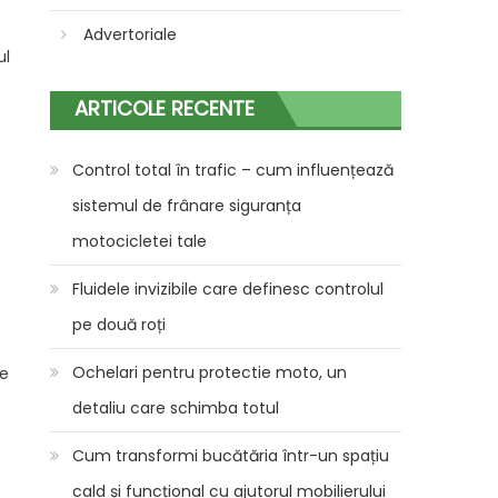
Advertoriale
ul
ARTICOLE RECENTE
Control total în trafic – cum influențează
sistemul de frânare siguranța
motocicletei tale
Fluidele invizibile care definesc controlul
pe două roți
Ochelari pentru protectie moto, un
re
detaliu care schimba totul
Cum transformi bucătăria într-un spațiu
cald și funcțional cu ajutorul mobilierului