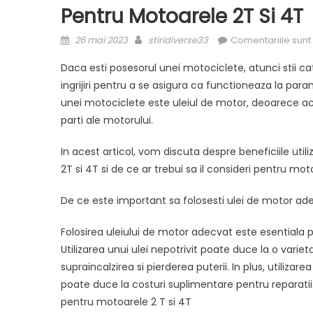
Pentru Motoarele 2T Si 4T
Posted
Author
26 mai 2023
stiridiverse33
Comentariile sunt
on
Daca esti posesorul unei motociclete, atunci stii cat
ingrijiri pentru a se asigura ca functioneaza la pa
unei motociclete este uleiul de motor, deoarece acest
parti ale motorului.
In acest articol, vom discuta despre beneficiile util
2T si 4T si de ce ar trebui sa il consideri pentru mot
De ce este important sa folosesti ulei de motor a
Folosirea uleiului de motor adecvat este esentiala
Utilizarea unui ulei nepotrivit poate duce la o vari
supraincalzirea si pierderea puterii. In plus, utilizar
poate duce la costuri suplimentare pentru reparatii. A
pentru motoarele 2 T si 4T