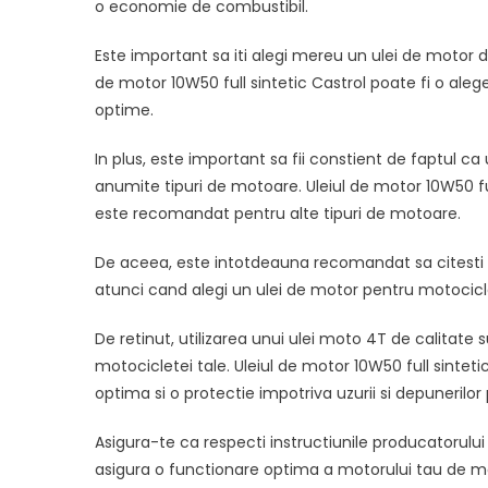
o economie de combustibil.
Este important sa iti alegi mereu un ulei de motor de
de motor 10W50 full sintetic Castrol poate fi o al
optime.
In plus, este important sa fii constient de faptul c
anumite tipuri de motoare. Uleiul de motor 10W50 ful
este recomandat pentru alte tipuri de motoare.
De aceea, este intotdeauna recomandat sa citesti cu
atunci cand alegi un ulei de motor pentru motocicl
De retinut, utilizarea unui ulei moto 4T de calitat
motocicletei tale. Uleiul de motor 10W50 full sinteti
optima si o protectie impotriva uzurii si depunerilor
Asigura-te ca respecti instructiunile producatorului
asigura o functionare optima a motorului tau de m