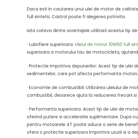
Daca esti in cautarea unui ulei de motor de calitat
full sintetic Castrol poate fi alegerea potrivita.
Iata cateva dintre avantajele utilizarii acestui tip d
· Lubrifiere superioara:
Uleiul de motor 10W50 full sin
superioara a motorului tau de motocicleta, ajutand l
· Protectie impotriva depunerilor: Acest tip de ulei
sedimentelor, care pot afecta performanta motorul
· Economie de combustibil: Utilizarea uleiului de m
combustibil, deoarece ajuta la reducerea frecarii si 
· Performanta superioara: Acest tip de ulei de mot
oferind putere si acceleratie suplimentare. Dupa cum
pentru motoarele 4T poate aduce o serie de benefic
ofera o protectie superioara impotriva uzurii si a 