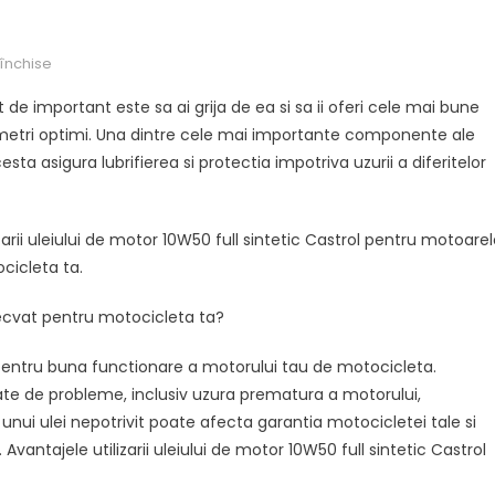
pentru
 închise
Ulei
 de important este sa ai grija de ea si sa ii oferi cele mai bune
de
rametri optimi. Una dintre cele mai importante componente ale
motor
a asigura lubrifierea si protectia impotriva uzurii a diferitelor
10W50
full
sintetic
izarii uleiului de motor 10W50 full sintetic Castrol pentru motoare
Castrol:
beneficiile
ocicleta ta.
sale
pentru
decvat pentru motocicleta ta?
motoarele
 pentru buna functionare a motorului tau de motocicleta.
2T
si
etate de probleme, inclusiv uzura prematura a motorului,
4T
ea unui ulei nepotrivit poate afecta garantia motocicletei tale si
vantajele utilizarii uleiului de motor 10W50 full sintetic Castrol