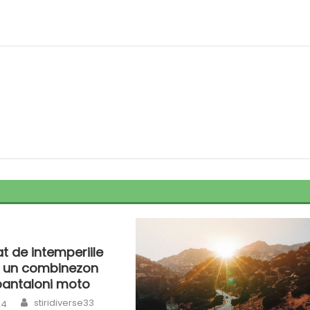
jat de intemperiile
u un combinezon
pantaloni moto
Author
stiridiverse33
24