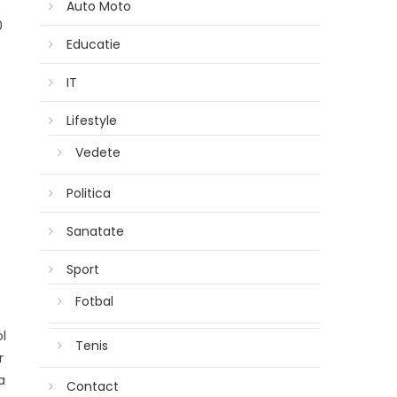
Auto Moto
0
Educatie
IT
Lifestyle
Vedete
Politica
Sanatate
Sport
Fotbal
ol
Tenis
r
a
Contact