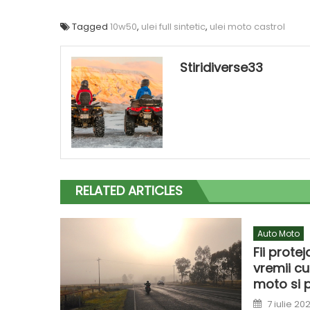
Tagged
10w50
,
ulei full sintetic
,
ulei moto castrol
Stiridiverse33
RELATED ARTICLES
Auto Moto
Fii prote
vremii c
moto si 
Posted
7 iulie 20
on