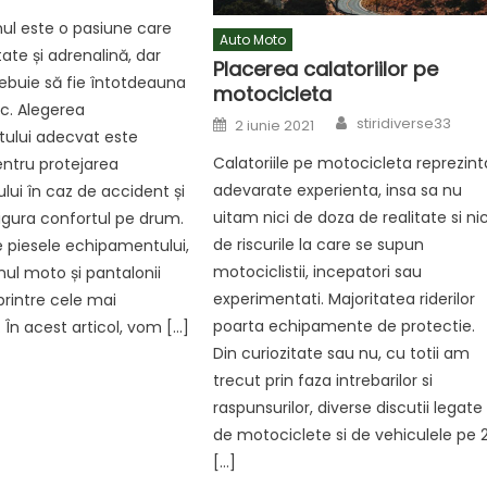
ul este o pasiune care
Auto Moto
ate și adrenalină, dar
Placerea calatoriilor pe
rebuie să fie întotdeauna
motocicleta
oc. Alegerea
Author
Posted
stiridiverse33
2 iunie 2021
on
ului adecvat este
Calatoriile pe motocicleta reprezint
entru protejarea
adevarate experienta, insa sa nu
lui în caz de accident și
uitam nici de doza de realitate si nic
igura confortul pe drum.
de riscurile la care se supun
e piesele echipamentului,
motociclistii, incepatori sau
l moto și pantalonii
experimentati. Majoritatea riderilor
rintre cele mai
poarta echipamente de protectie.
 În acest articol, vom […]
Din curiozitate sau nu, cu totii am
trecut prin faza intrebarilor si
raspunsurilor, diverse discutii legate
de motociclete si de vehiculele pe 
[…]