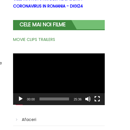
CORONAVIRUS IN ROMANIA - DIGI24
CELE MAI NOI FILME
MOVIE CLIPS TRAILERS
Player
le
video
00:00
25:36
Afaceri