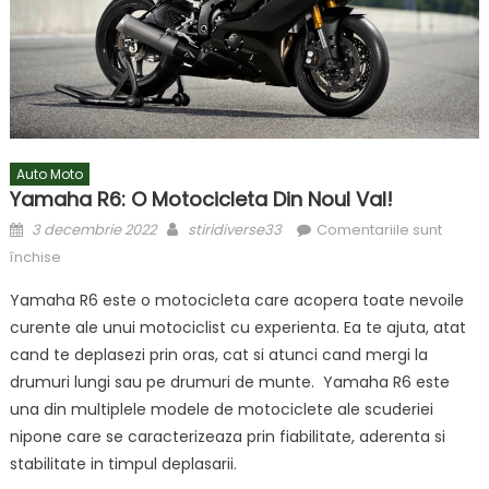
Auto Moto
Yamaha R6: O Motocicleta Din Noul Val!
Posted
Author
3 decembrie 2022
stiridiverse33
Comentariile sunt
on
pentru
închise
Yamaha
Yamaha R6 este o motocicleta care acopera toate nevoile
R6:
curente ale unui motociclist cu experienta. Ea te ajuta, atat
o
cand te deplasezi prin oras, cat si atunci cand mergi la
motocicleta
din
drumuri lungi sau pe drumuri de munte. Yamaha R6 este
noul
una din multiplele modele de motociclete ale scuderiei
val!
nipone care se caracterizeaza prin fiabilitate, aderenta si
stabilitate in timpul deplasarii.