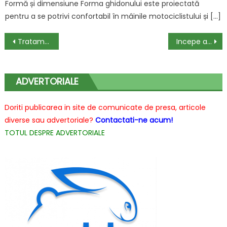
Formă și dimensiune Forma ghidonului este proiectată
pentru a se potrivi confortabil în mâinile motociclistului și […]
Navigare
Tratamentul eficient al simptomelor asociate diverselor afectiuni oculare
Incepe anul 2023 cu un set motor Aprilia SR 50 nou
în
articole
ADVERTORIALE
Doriti publicarea in site de comunicate de presa, articole
diverse sau advertoriale?
Contactati-ne acum!
TOTUL DESPRE ADVERTORIALE