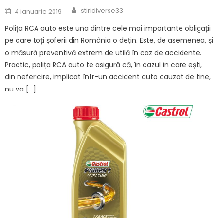
Author
Posted
stiridiverse33
4 ianuarie 2019
on
Polița RCA auto este una dintre cele mai importante obligații
pe care toți șoferii din România o dețin. Este, de asemenea, și
o măsură preventivă extrem de utilă în caz de accidente.
Practic, polița RCA auto te asigură că, în cazul în care ești,
din nefericire, implicat într-un accident auto cauzat de tine,
nu va […]