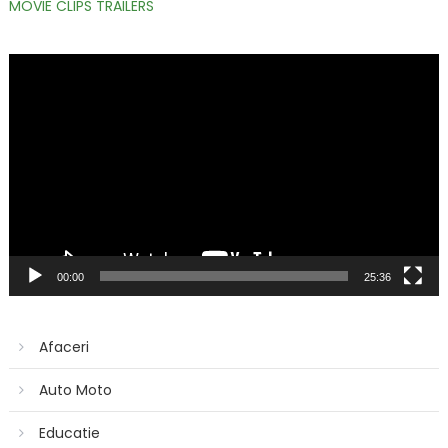
MOVIE CLIPS TRAILERS
Player
video
00:00
25:36
Afaceri
Auto Moto
Educatie