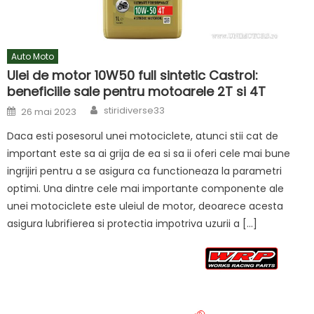
Auto Moto
Ulei de motor 10W50 full sintetic Castrol:
beneficiile sale pentru motoarele 2T si 4T
Author
Posted
stiridiverse33
26 mai 2023
on
Daca esti posesorul unei motociclete, atunci stii cat de
important este sa ai grija de ea si sa ii oferi cele mai bune
ingrijiri pentru a se asigura ca functioneaza la parametri
optimi. Una dintre cele mai importante componente ale
unei motociclete este uleiul de motor, deoarece acesta
asigura lubrifierea si protectia impotriva uzurii a […]