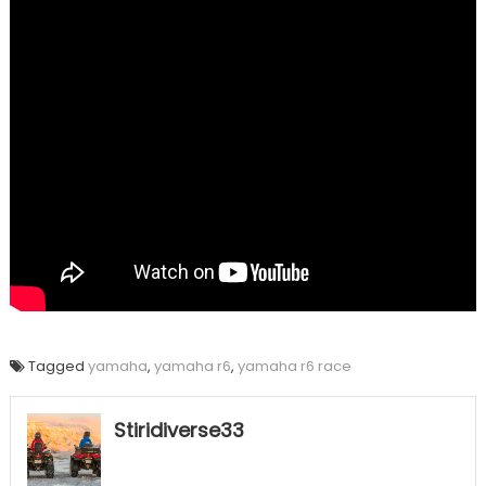
Tagged
yamaha
,
yamaha r6
,
yamaha r6 race
Stiridiverse33