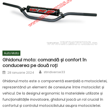
Auto Moto
Ghidonul moto: comandă și confort în
conducerea pe două roți
Author
Posted
stiridiverse33
28 ianuarie 2024
on
Ghidonul moto este o componentă esențială a motocicletei,
reprezentând un element de conexiune între motociclist și
vehicul. De la designul ergonomic la materialele utilizate și
funcționalitățile inovatoare, ghidonul joacă un rol crucial în
confortul și controlul motociclistului asupra motocicletei.