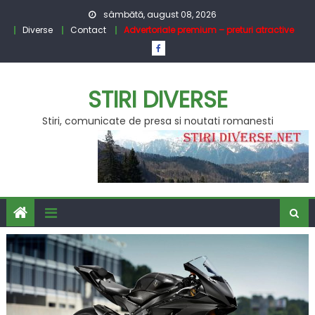
Skip
sâmbătă, august 08, 2026
to
Diverse
Contact
Advertoriale premium – preturi atractive
content
STIRI DIVERSE
Stiri, comunicate de presa si noutati romanesti