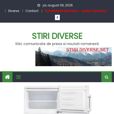
Skip
joi, august 06, 2026
to
Diverse
Contact
Advertoriale premium – preturi atractive
content
STIRI DIVERSE
Stiri, comunicate de presa si noutati romanesti