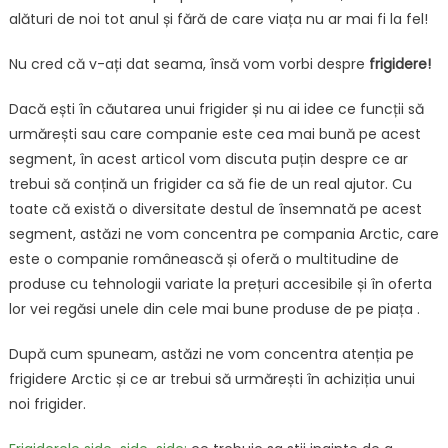
alături de noi tot anul și fără de care viața nu ar mai fi la fel!
elect
potriv
Nu cred că v-ați dat seama, însă vom vorbi despre
frigidere!
Dacă ești în căutarea unui frigider și nu ai idee ce funcții să
urmărești sau care companie este cea mai bună pe acest
segment, în acest articol vom discuta puțin despre ce ar
trebui să conțină un frigider ca să fie de un real ajutor. Cu
toate că există o diversitate destul de însemnată pe acest
segment, astăzi ne vom concentra pe compania Arctic, care
este o companie românească și oferă o multitudine de
produse cu tehnologii variate la prețuri accesibile și în oferta
lor vei regăsi unele din cele mai bune produse de pe piața .
După cum spuneam, astăzi ne vom concentra atenția pe
frigidere Arctic și ce ar trebui să urmărești în achiziția unui
noi frigider.