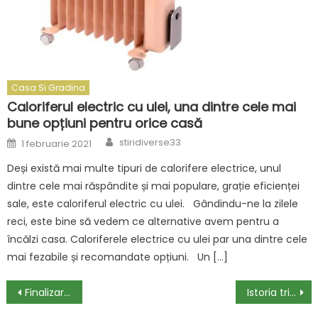
Casa Si Gradina
Caloriferul electric cu ulei, una dintre cele mai
bune opțiuni pentru orice casă
Author
Posted
stiridiverse33
1 februarie 2021
on
Deși există mai multe tipuri de calorifere electrice, unul
dintre cele mai răspândite și mai populare, grație eficienței
sale, este caloriferul electric cu ulei. Gândindu-ne la zilele
reci, este bine să vedem ce alternative avem pentru a
încălzi casa. Caloriferele electrice cu ulei par una dintre cele
mai fezabile și recomandate opțiuni. Un […]
Navigare
Finalizare implementare proiect măsura “Granturi pentru capital de lucru acordate beneficiarilor” – ALCOR GROUP S.R.L.
Istoria tricoului. Cum a apărut și cum a devenit o piesă vestimentară de nelipsit din nicio garderobă