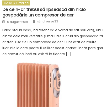
Casa Si Gradina
De ce n-ar trebui să lipsească din nicio
gospodărie un compresor de aer
Author
Posted
stiridiverse33
5 august 2019
on
Dacă stai la casă, indiferent că e vorba de sat sau oraș, unul
dintre cele mai versatile și mai utile lucruri din gospodăria ta
ar trebui să fie un compresor de aer. Sunt atât de multe
lucrurile la care poate fi utilizat acest aparat, încât pare greu
de crezut că încă nu există în fiecare […]