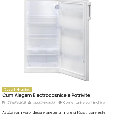
Casa Si Gradina
Cum Alegem Electrocasnicele Potrivite
Posted
Author
pentr
29 iulie 2021
stiridiverse33
Comentariile sunt închise
on
Cum
Astăzi vom vorbi despre prietenul mare și tăcut, care este
aleg