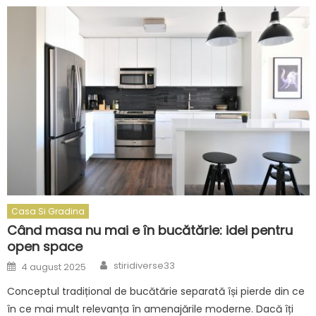
Casa Si Gradina
Când masa nu mai e în bucătărie: idei pentru
open space
Author
Posted
stiridiverse33
4 august 2025
on
Conceptul tradițional de bucătărie separată își pierde din ce
în ce mai mult relevanța în amenajările moderne. Dacă îți