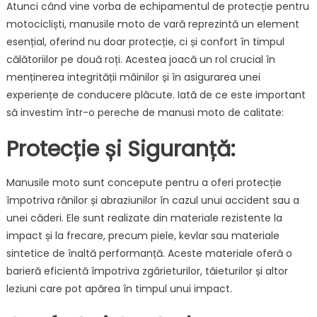
Atunci când vine vorba de echipamentul de protecție pentru
Man
motocicliști, manusile moto de vară reprezintă un element
Mo
esențial, oferind nu doar protecție, ci și confort în timpul
de
Va
călătoriilor pe două roți. Acestea joacă un rol crucial în
pe
menținerea integrității mâinilor și în asigurarea unei
Sig
experiențe de conducere plăcute. Iată de ce este important
si
să investim într-o pereche de manusi moto de calitate:
Con
Rid
Protecție și Siguranță:
Manusile moto sunt concepute pentru a oferi protecție
împotriva rănilor și abraziunilor în cazul unui accident sau a
unei căderi. Ele sunt realizate din materiale rezistente la
impact și la frecare, precum piele, kevlar sau materiale
sintetice de înaltă performanță. Aceste materiale oferă o
barieră eficientă împotriva zgârieturilor, tăieturilor și altor
leziuni care pot apărea în timpul unui impact.