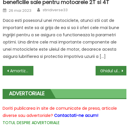
beneficiile sale pentru motoarele 2T si 4T
Author
Posted
stiridiverse33
26 mai 2023
on
Daca esti posesorul unei motociclete, atunci stii cat de
important este sa ai grija de ea si sa ii oferi cele mai bune
ingrijiri pentru a se asigura ca functioneaza la parametri
optimi. Una dintre cele mai importante componente ale
unei motociclete este uleiul de motor, deoarece acesta
asigura lubrifierea si protectia impotriva uzurii a […]
Navigare
Amortizoarele motocicletelor: componente cheie pentru confort și siguranță
Ghidul uleiului pentru motociclete: alegerea corectă pentru performanță și protecție
în
articole
ADVERTORIALE
Doriti publicarea in site de comunicate de presa, articole
diverse sau advertoriale?
Contactati-ne acum!
TOTUL DESPRE ADVERTORIALE