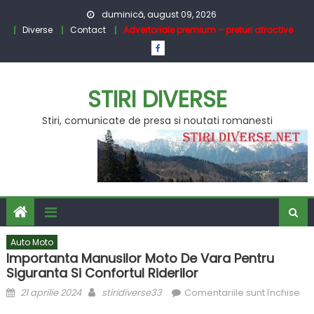
Skip
duminică, august 09, 2026
to
Diverse
Contact
Advertoriale premium – preturi atractive
content
STIRI DIVERSE
Stiri, comunicate de presa si noutati romanesti
Auto Moto
Importanta Manusilor Moto De Vara Pentru
Siguranta Si Confortul Riderilor
Posted
Author
pe
21 aprilie 2024
stiridiverse33
Comentariile sunt închise
on
Im