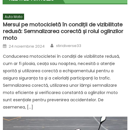
Auto Moto
Mersul pe motocicletă în condiții de vizibilitate
redusă: Semnalizarea corectă și rolul oglinzilor
moto
Author
Posted
stiridiverse33
24 noiembrie 2024
on
Conducerea motocicletei în condiții de vizibilitate redusă,
cum ar fi ploaia, ceața sau noaptea, necesită o atenție
sporită și utilizarea corectă a echipamentului pentru a
asigura siguranța ta și a celorlalți participanți la trafic.
Semnalizarea corectă, utilizarea unor lămpi semnalizare
moto eficiente și verificarea constantă a oglinzilor moto
sunt esențiale pentru prevenirea accidentelor. De
asemenea, […]