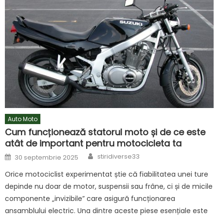
Auto Moto
Cum funcționează statorul moto și de ce este
atât de important pentru motocicleta ta
Author
Posted
stiridiverse33
30 septembrie 2025
on
Orice motociclist experimentat știe că fiabilitatea unei ture
depinde nu doar de motor, suspensii sau frâne, ci și de micile
componente „invizibile” care asigură funcționarea
ansamblului electric. Una dintre aceste piese esențiale este