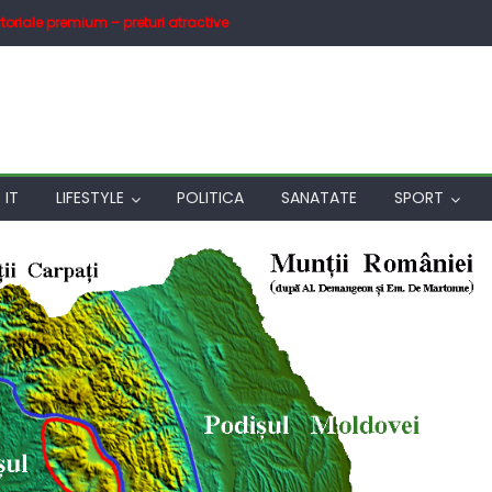
toriale premium – preturi atractive
IT
LIFESTYLE
POLITICA
SANATATE
SPORT