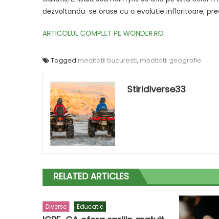
dezvoltandu-se orase cu o evolutie infloritoare, p
ARTICOLUL COMPLET PE WONDER.RO
Tagged
meditatii bucuresti
,
meditatii geografie
Stiridiverse33
RELATED ARTICLES
Diverse
Educatie