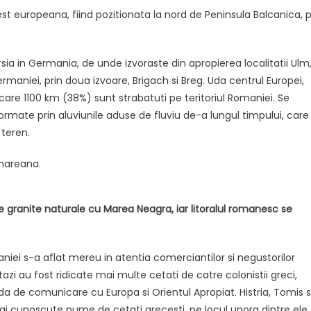
st europeana, fiind pozitionata la nord de Peninsula Balcanica, 
arsia in Germania, de unde izvoraste din apropierea localitatii Ulm
aniei, prin doua izvoare, Brigach si Breg. Uda centrul Europei,
are 1100 km (38%) sunt strabatuti pe teritoriul Romaniei. Se
ormate prin aluviunile aduse de fluviu de-a lungul timpului, care
 teren.
nareana.
e granite naturale cu Marea Neagra, iar litoralul romanesc se
maniei s-a aflat mereu in atentia comerciantilor si negustorilor
tazi au fost ridicate mai multe cetati de catre colonistii greci,
da de comunicare cu Europa si Orientul Apropiat. Histria, Tomis s
r mai cunoscute nume de cetati grecesti, pe locul unora dintre ele