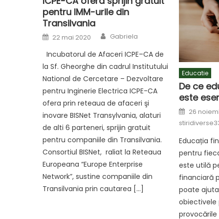
ICPE-CA ofera sprijin gratuit
pentru IMM-urile din
Transilvania
Author
Posted
Gabriela
22 mai 2020
on
Incubatorul de Afaceri ICPE–CA de
la Sf. Gheorghe din cadrul Institutului
Educatie
National de Cercetare – Dezvoltare
De ce ed
pentru Inginerie Electrica ICPE-CA
este esen
ofera prin reteaua de afaceri şi
Posted
26 noiem
inovare BISNet Transylvania, alaturi
on
stiridiverse3
de alti 6 parteneri, sprijin gratuit
pentru companiile din Transilvania.
Educația fi
Consortiul BISNet, raliat la Reteaua
pentru fiec
Europeana “Europe Enterprise
este utilă 
Network”, sustine companiile din
financiară 
Transilvania prin cautarea […]
poate ajuta 
obiectivele
provocările