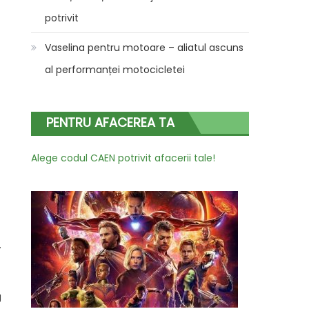
potrivit
Vaselina pentru motoare – aliatul ascuns
al performanței motocicletei
PENTRU AFACEREA TA
Alege codul CAEN potrivit afacerii tale!
g
.
g