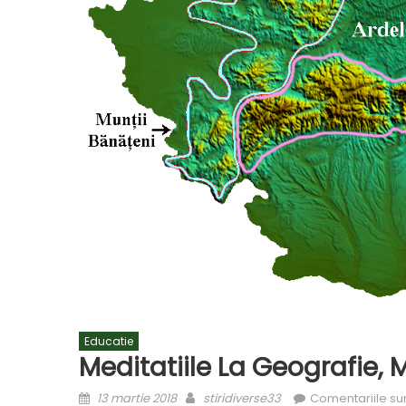
Educatie
Meditatiile La Geografie, 
Posted
Author
13 martie 2018
stiridiverse33
Comentariile sun