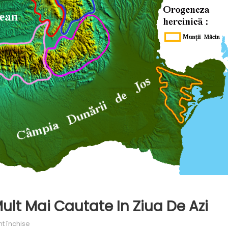
Mult Mai Cautate In Ziua De Azi
pentru
t închise