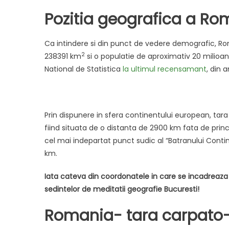
on
Pozitia geografica a Ro
Ca intindere si din punct de vedere demografic, R
2
238391 km
si o populatie de aproximativ 20 milioane 
National de Statistica
la ultimul recensamant
, din 
Prin dispunere in sfera continentului european, tara
fiind situata de o distanta de 2900 km fata de princ
cel mai indepartat punct sudic al “Batranului Conti
km.
Iata cateva din coordonatele in care se incadreaza 
sedintelor de meditatii geografie Bucuresti!
Romania- tara carpato