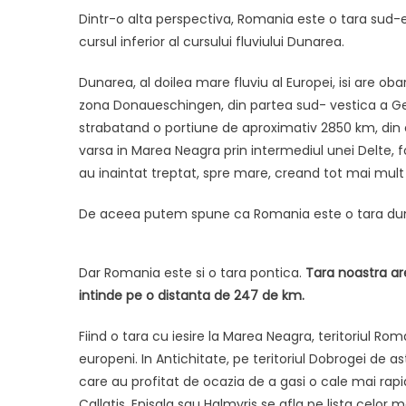
Dintr-o alta perspectiva, Romania este o tara sud-e
cursul inferior al cursului fluviului Dunarea.
Dunarea, al doilea mare fluviu al Europei, isi are ob
zona Donaueschingen, din partea sud- vestica a Germ
strabatand o portiune de aproximativ 2850 km, din c
varsa in Marea Neagra prin intermediul unei Delte, f
au inaintat treptat, spre mare, creand tot mai mult
De aceea putem spune ca Romania este o tara du
Dar Romania este si o tara pontica.
Tara noastra ar
intinde pe o distanta de 247 de km.
Fiind o tara cu iesire la Marea Neagra, teritoriul Ro
europeni. In Antichitate, pe teritoriul Dobrogei de as
care au profitat de ocazia de a gasi o cale mai rapi
Callatis, Enisala sau Halmyris se afla pe lista celo