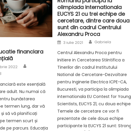
Romania participa la
olimpiada internationala
EUCYS 21 cu trei echipe de
cercetare, dintre care doua
sunt din cadrul Centrului
Alexandru Proca
Author
Posted
Gabriela
3 iulie 2021
on
ucatie financiara
Centrul Alexandru Proca pentru
țială
Initiere in Cercetarea Stiintifica a
Author
brie 2022
Tinerilor din cadrul Institutului
3
National de Cercetare-Dezvoltare
pentru Inginerie Electrica ICPE-CA,
nanciară este esențială
Bucuresti, va participa la olimpiada
are adult. Nu numai că
internationala EU Contest for Youn
pentru bunăstarea
Scientists, EUCYS 21, cu doua echipe
pe termen lung, dar vă
Temele de cercetare ce vor fi
și să vă planificați
prezentate de cele doua echipe
 pe termen scurt și
participante la EUCYS 21 sunt: Stron
 de pe parcurs. Educația