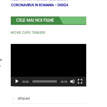
CORONAVIRUS IN ROMANIA - DIGI24
CELE MAI NOI FILME
MOVIE CLIPS TRAILERS
Player
video
de
e
00:00
25:36
Afaceri