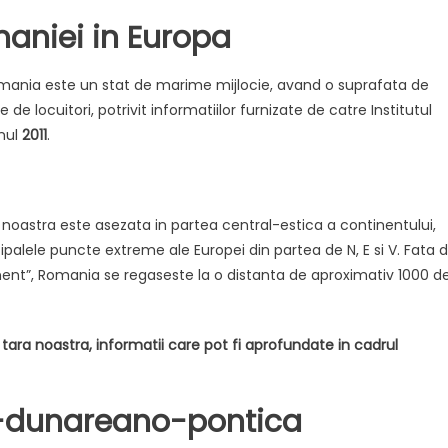
Meditatiile
maniei in Europa
la
geografie,
mult
omania este un stat de marime mijlocie, avand o suprafata de
mai
de locuitori, potrivit informatiilor furnizate de catre Institutul
cautate
anul
2011
.
in
ziua
de
azi
 noastra este asezata in partea central-estica a continentului,
ipalele puncte extreme ale Europei din partea de N, E si V. Fata 
nent”, Romania se regaseste la o distanta de aproximativ 1000 d
tara noastra, informatii care pot fi aprofundate in cadrul
-dunareano-pontica