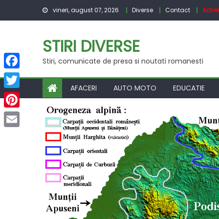
Skip
vineri, august 07, 2026
Diverse
Contact
Adver
to
content
STIRI DIVERSE
Stiri, comunicate de presa si noutati romanesti
Facebook
AFACERI
AUTO MOTO
EDUCATIE
Twitter
Pinterest
Email